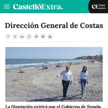
Hazte
socio/a
Hazte socio/a
Iniciar sesión
Dirección General de Costas
VA
ES
La Diputación exigirá que el Gobierno de España