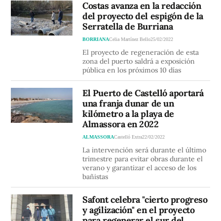
Costas avanza en la redacción
del proyecto del espigón de la
Serratella de Burriana
BORRIANA
Celia Martínez Bello
25/02/2022
El proyecto de regeneración de esta
zona del puerto saldrá a exposición
pública en los próximos 10 días
El Puerto de Castelló aportará
una franja dunar de un
kilómetro a la playa de
Almassora en 2022
ALMASSORA
Castelló Extra
22/02/2022
La intervención será durante el último
trimestre para evitar obras durante el
verano y garantizar el acceso de los
bañistas
Safont celebra "cierto progreso
y agilización" en el proyecto
para regenerar el sur del