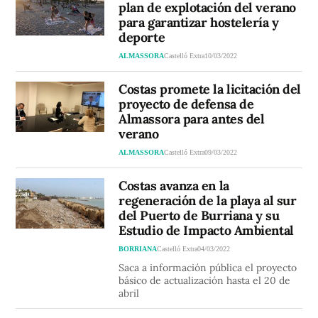
plan de explotación del verano
para garantizar hostelería y
deporte
ALMASSORA
Castelló Extra
10/03/2022
Costas promete la licitación del
proyecto de defensa de
Almassora para antes del
verano
ALMASSORA
Castelló Extra
09/03/2022
Costas avanza en la
regeneración de la playa al sur
del Puerto de Burriana y su
Estudio de Impacto Ambiental
BORRIANA
Castelló Extra
04/03/2022
Saca a información pública el proyecto
básico de actualización hasta el 20 de
abril