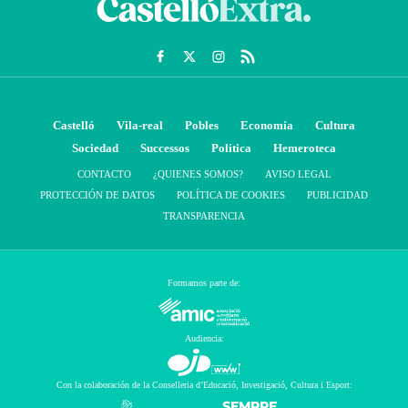
Castelló
Vila-real
Pobles
Economía
Cultura
Sociedad
Successos
Política
Hemeroteca
CONTACTO
¿QUIENES SOMOS?
AVISO LEGAL
PROTECCIÓN DE DATOS
POLÍTICA DE COOKIES
PUBLICIDAD
TRANSPARENCIA
Formamos parte de:
Audiencia:
Con la colaboración de la Conselleria d’Educació, Investigació, Cultura i Esport: