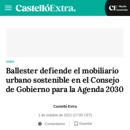
Hazte
socio/a
Hazte socio/a
Iniciar sesión
VA
ES
ONDA
Ballester defiende el mobiliario
urbano sostenible en el Consejo
de Gobierno para la Agenda 2030
Castelló Extra
1 de octubre de 2021 (17:05 CET)
Guardar
Comentarios