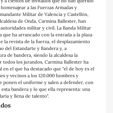
ia y a cientos de invitados que no han querido
 homenajear a las Fuerzas Armadas y
mandante Militar de Valencia y Castellón,
alcaldesa de Onda, Carmina Ballester, han
utoridades militar y civil. La Banda Militar
 que ha arrancado con la entrada a la plaza
e la revista de la fuerza, el desplazamiento
o del Estandarte y Bandera y, a
ura de bandera, siendo la alcaldesa la
lar todos los jurandos, Carmina Ballester ha
al en el que ha destacado que "el de hoy es el
s y vecinos a los 120.000 hombres y
 ponen el uniforme y salen a defender, con
, esta bandera y lo que ella representa: una
aria y llena de talento".
ados