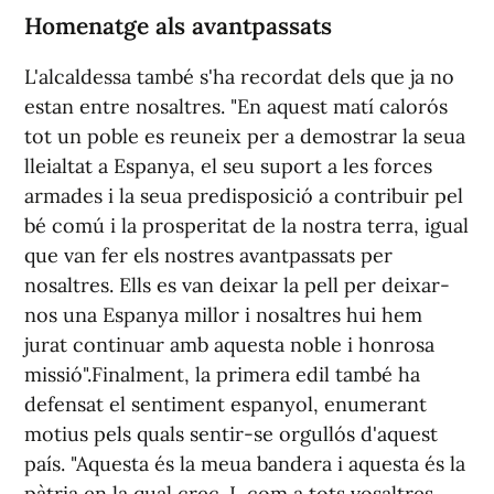
Homenatge als avantpassats
L'alcaldessa també s'ha recordat dels que ja no
estan entre nosaltres. "En aquest matí calorós
tot un poble es reuneix per a demostrar la seua
lleialtat a Espanya, el seu suport a les forces
armades i la seua predisposició a contribuir pel
bé comú i la prosperitat de la nostra terra, igual
que van fer els nostres avantpassats per
nosaltres. Ells es van deixar la pell per deixar-
nos una Espanya millor i nosaltres hui hem
jurat continuar amb aquesta noble i honrosa
missió".Finalment, la primera edil també ha
defensat el sentiment espanyol, enumerant
motius pels quals sentir-se orgullós d'aquest
país. "Aquesta és la meua bandera i aquesta és la
pàtria en la qual crec. I, com a tots vosaltres,