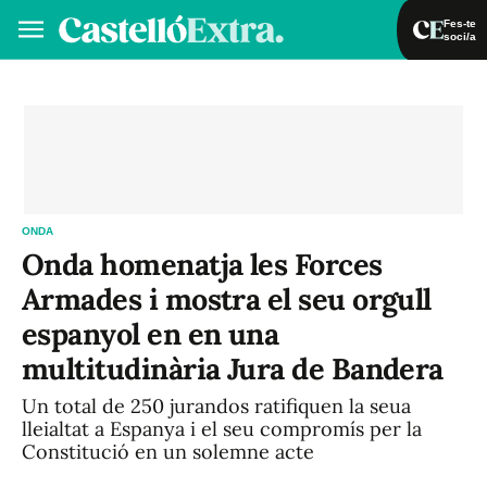
Fes-te
soci/a
Fes-te soci/a
Iniciar sessió
VA
ES
ONDA
Onda homenatja les Forces
Armades i mostra el seu orgull
espanyol en en una
multitudinària Jura de Bandera
Un total de 250 jurandos ratifiquen la seua
lleialtat a Espanya i el seu compromís per la
Constitució en un solemne acte