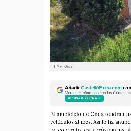
ITV en Onda
Añadir
CastellóExtra.com
como
Mantente informado con las últimas not
ACTIVAR AHORA
El municipio de Onda tendrá una
vehículos al mes. Así lo ha anunc
En concreto, esta próxima instal