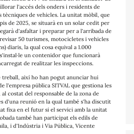
lorar l'accés dels onders i residents de
ns tècniques de vehicles. La unitat mòbil, que
ipis de 2025, se situarà en un solar cedit per
garà d'asfaltar i preparar per a l'arribada de
a revisar 50 turismes, motocicletes i vehicles
s) diaris, la qual cosa equival a 1.000
'instal·le un contenidor que funcionarà
carregat de realitzar les inspeccions.
treball, així ho han pogut anunciar hui
l de l'empresa pública SITVAL que gestiona les
, al costat del responsable de la zona de
s d'una reunió en la qual també s'ha discutit
tat fixa en el futur si el servici amb la unitat
trobada també han participat els edils de
, i d'Indústria i Via Pública, Vicente