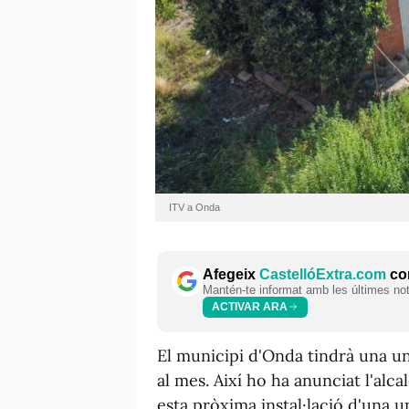
ITV a Onda
Afegeix
CastellóExtra.com
com
Mantén-te informat amb les últimes notí
ACTIVAR ARA
El municipi d'Onda tindrà una un
al mes. Així ho ha anunciat l'alc
esta pròxima instal·lació d'una u