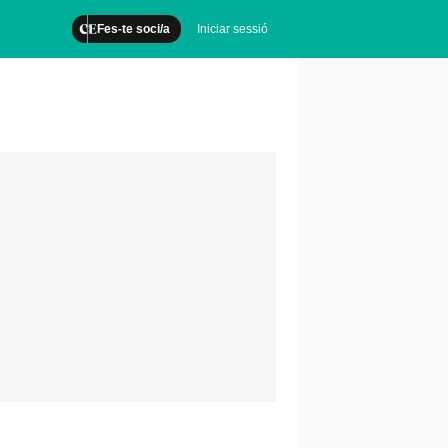
Fes-te soci/a
Iniciar sessió