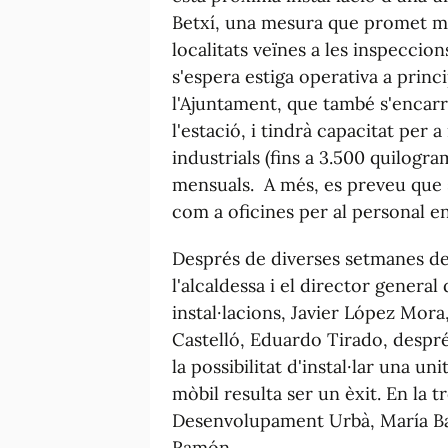
Betxí, una mesura que promet mil
localitats veïnes a les inspeccio
s'espera estiga operativa a princ
l'Ajuntament, que també s'encarre
l'estació, i tindrà capacitat per 
industrials (fins a 3.500 quilogram
mensuals. A més, es preveu que s
com a oficines per al personal en
Després de diverses setmanes de 
l'alcaldessa i el director genera
instal·lacions, Javier López Mora
Castelló, Eduardo Tirado, despré
la possibilitat d'instal·lar una uni
mòbil resulta ser un èxit. En la 
Desenvolupament Urbà, María Baila
Ramón.