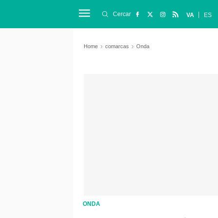
Cercar
VA
ES
Home
comarcas
Onda
ONDA