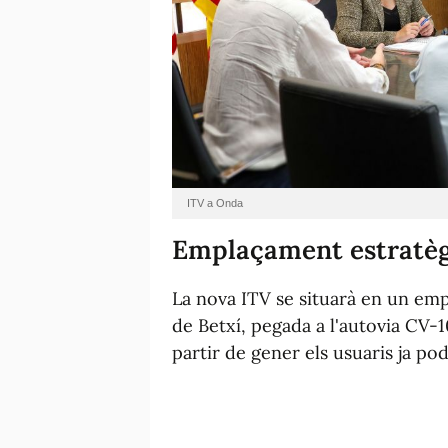
ITV a Onda
Emplaçament estratè
La nova ITV se situarà en un emp
de Betxí, pegada a l'autovia CV-1
partir de gener els usuaris ja podr