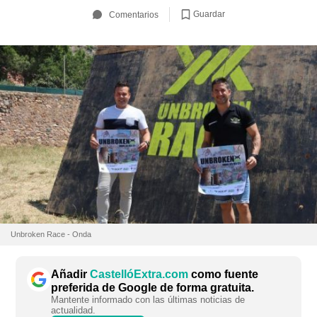
Guardar
Comentarios
Unbroken Race - Onda
Añadir
CastellóExtra.com
como fuente
preferida de Google de forma gratuita.
Mantente informado con las últimas noticias de
actualidad.