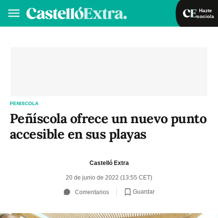
Hazte
socio/a
Hazte socio/a
Iniciar sesión
VA
ES
PENISCOLA
Peñíscola ofrece un nuevo punto
accesible en sus playas
Castelló Extra
20 de junio de 2022 (13:55 CET)
Guardar
Comentarios