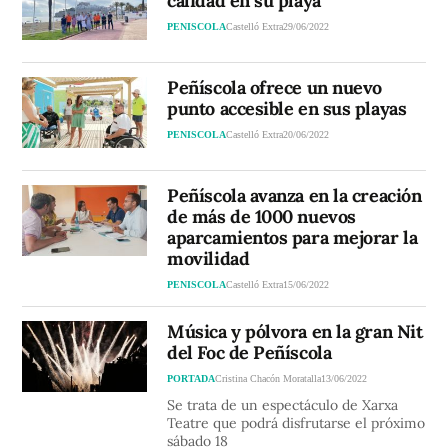
calidad en su playa
PENISCOLA
Castelló Extra
29/06/2022
Peñíscola ofrece un nuevo
punto accesible en sus playas
PENISCOLA
Castelló Extra
20/06/2022
Peñíscola avanza en la creación
de más de 1000 nuevos
aparcamientos para mejorar la
movilidad
PENISCOLA
Castelló Extra
15/06/2022
Música y pólvora en la gran Nit
del Foc de Peñíscola
PORTADA
Cristina Chacón Moratalla
13/06/2022
Se trata de un espectáculo de Xarxa
Teatre que podrá disfrutarse el próximo
sábado 18