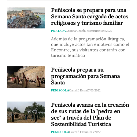
Peñíscola se prepara para una
Semana Santa cargada de actos
religiosos y turismo familiar
PORTADA
Cristina Chacón Moratalla
04/04/2022
Además de la programación litúrgica,
que incluye actos tan emotivos como el
Encontre, sus visitantes contarán con
turismo temático
Peñíscola prepara su
programación para Semana
Santa
PENISCOLA
Castelló Extra
17/03/2022
Peñíscola avanza en la creación
de sus rutas de la "pedra en
sec" a través del Plan de
Sostenibilidad Turística
PENISCOLA
Castelló Extra
07/03/2022