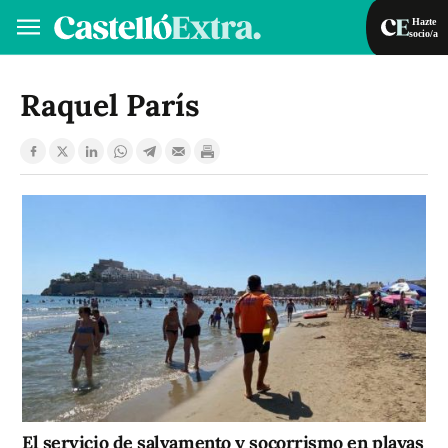
Hazte
socio/a
Hazte socio/a
Iniciar sesión
Raquel París
VA
ES
El servicio de salvamento y socorrismo en playas