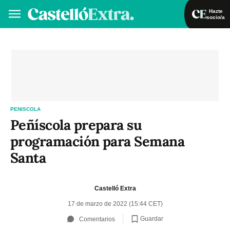
Hazte
socio/a
Hazte socio/a
Iniciar sesión
VA
ES
PENISCOLA
Peñíscola prepara su
programación para Semana
Santa
Castelló Extra
17 de marzo de 2022 (15:44 CET)
Guardar
Comentarios