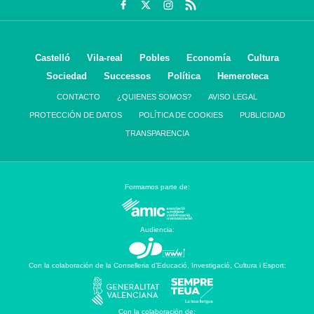
Castelló
Vila-real
Pobles
Economía
Cultura
Sociedad
Successos
Política
Hemeroteca
CONTACTO
¿QUIENES SOMOS?
AVISO LEGAL
PROTECCIÓN DE DATOS
POLÍTICA DE COOKIES
PUBLICIDAD
TRANSPARENCIA
Formamos parte de:
Audiencia:
Con la colaboración de la Conselleria d’Educació, Investigació, Cultura i Esport:
Con la colaboración de: