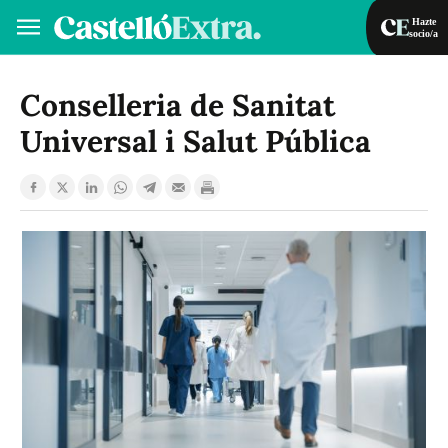
Hazte
socio/a
Hazte socio/a
Iniciar sesión
Conselleria de Sanitat
Universal i Salut Pública
VA
ES