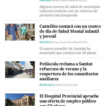
PORTADA
Cristina Chacón Moratalla
30/06/2022
Algunos centros de salud de municipios
costeros contarán con un refuerzo de
personal esta temporada
Castellón contará con un centro
de día de Salud Mental infantil
y juvenil
POLITICA
Cristina Chacón Moratalla
26/05/2022
El nuevo conseller de Sanidad ha
anunciado que contará con 30 plazas
Peñíscola reclama a Sanitat
refuerzos de verano y la
reapertura de los consultorios
auxiliares
PENISCOLA
Castelló Extra
19/05/2022
El Hospital Provincial aprueba
una oferta de empleo público
con 171 plazas