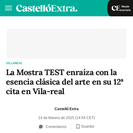
Hazte
socio/a
Hazte socio/a
Iniciar sesión
VA
ES
VILLAREAL
La Mostra TEST enraíza con la
esencia clásica del arte en su 12ª
cita en Vila-real
Castelló Extra
14 de febrero de 2025 (14:54 CET)
Guardar
Comentarios