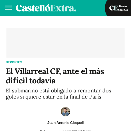
Hazte
socio/a
Hazte socio/a
Iniciar sesión
VA
ES
DEPORTES
El Villarreal CF, ante el más
difícil todavía
El submarino está obligado a remontar dos
goles si quiere estar en la final de París
Juan Antonio Cloquell