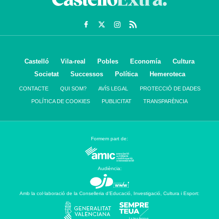
Castelló
Vila-real
Pobles
Economía
Cultura
Societat
Successos
Política
Hemeroteca
CONTACTE
QUI SOM?
AVÍS LEGAL
PROTECCIÓ DE DADES
POLÍTICA DE COOKIES
PUBLICITAT
TRANSPARÈNCIA
Formem part de:
Audiència:
Amb la col·laboració de la Conselleria d’Educació, Investigació, Cultura i Esport: