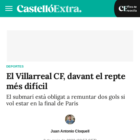
Fes-te
soci/a
Fes-te soci/a
Iniciar sessió
VA
ES
DEPORTES
El Villarreal CF, davant el repte
més difícil
El submarí està obligat a remuntar dos gols si
vol estar en la final de París
Juan Antonio Cloquell