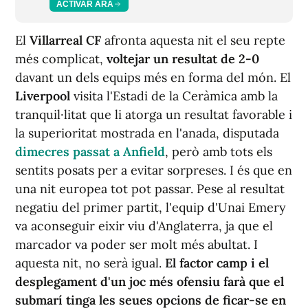
ACTIVAR ARA
El
Villarreal CF
afronta aquesta nit el seu repte
més complicat,
voltejar un resultat de 2-0
davant un dels equips més en forma del món. El
Liverpool
visita l'Estadi de la Ceràmica amb la
tranquil·litat que li atorga un resultat favorable i
la superioritat mostrada en l'anada, disputada
dimecres passat a Anfield
, però amb tots els
sentits posats per a evitar sorpreses. I és que en
una nit europea tot pot passar. Pese al resultat
negatiu del primer partit, l'equip d'Unai Emery
va aconseguir eixir viu d'Anglaterra, ja que el
marcador va poder ser molt més abultat. I
aquesta nit, no serà igual.
El factor camp i el
desplegament d'un joc més ofensiu farà que el
submarí tinga les seues opcions de ficar-se en