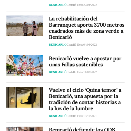
BENICARLÓ
Castelló Extra
27/04/2022
La rehabilitación del
Barranquet aporta 3.700 metros
cuadrados más de zona verde a
Benicarló
BENICARLÓ
Castelló Extra
04/04/2022
Benicarló vuelve a apostar por
unas Fallas sostenibles
BENICARLÓ
Castelló Extra
14/03/2022
Vuelve el ciclo ‘Quina temor’ a
Benicarló, una apuesta por la
tradición de contar historias a
la luz de la lumbre
BENICARLÓ
Castelló Extra
18/10/2021
Benicarló defiende los ODS