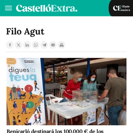
Hazte
socio/a
Hazte socio/a
Iniciar sesión
Filo Agut
VA
ES
Benicarló destinará los 100.000 € de los