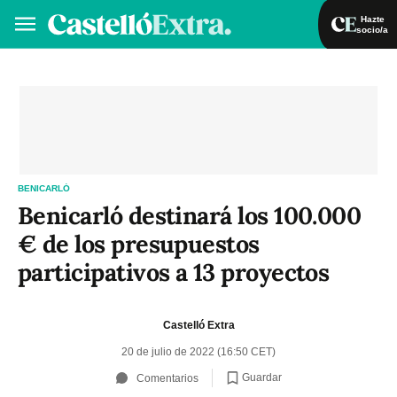
Hazte
socio/a
Hazte socio/a
Iniciar sesión
VA
ES
BENICARLÓ
Benicarló destinará los 100.000
€ de los presupuestos
participativos a 13 proyectos
Castelló Extra
20 de julio de 2022 (16:50 CET)
Guardar
Comentarios