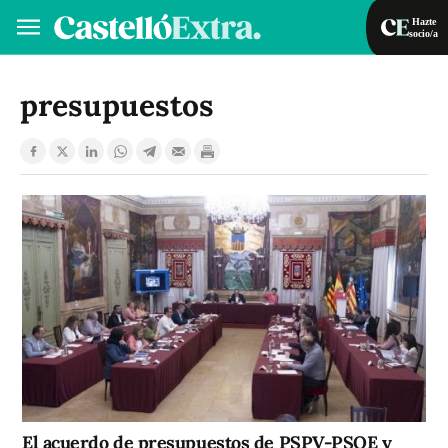
Hazte
socio/a
Hazte socio/a
Iniciar sesión
presupuestos
VA
ES
El acuerdo de presupuestos de PSPV-PSOE y