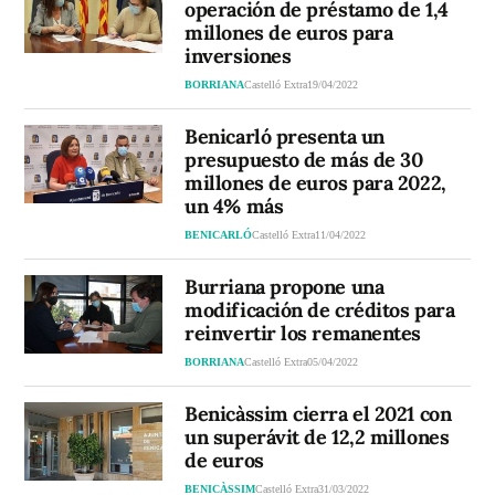
operación de préstamo de 1,4
millones de euros para
inversiones
BORRIANA
Castelló Extra
19/04/2022
Benicarló presenta un
presupuesto de más de 30
millones de euros para 2022,
un 4% más
BENICARLÓ
Castelló Extra
11/04/2022
Burriana propone una
modificación de créditos para
reinvertir los remanentes
BORRIANA
Castelló Extra
05/04/2022
Benicàssim cierra el 2021 con
un superávit de 12,2 millones
de euros
BENICÀSSIM
Castelló Extra
31/03/2022