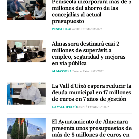
Peñíscola incorporará más de 5
millones del ahorro de las
concejalías al actual
presupuesto
PENISCOLA
Castelló Extra
16/03/2022
Almassora destinará casi 2
millones de superávit a
empleo, seguridad y mejoras
en vía pública
ALMASSORA
Castelló Extra
12/03/2022
La Vall d'Uixó espera reducir la
deuda municipal en 17 millones
de euros en 7 años de gestión
LA VALL D’UIXÓ
Castelló Extra
15/02/2022
El Ayuntamiento de Almenara
presenta unos presupuestos de
más de 8 millones de euros en