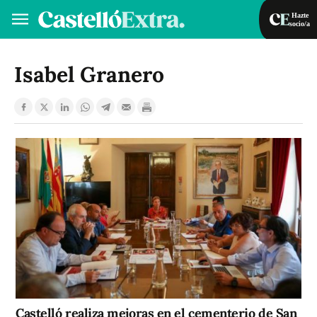
Hazte
socio/a
Hazte socio/a
Iniciar sesión
Isabel Granero
VA
ES
Castelló realiza mejoras en el cementerio de San