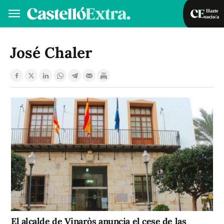
Hazte
socio/a
Hazte socio/a
Iniciar sesión
José Chaler
VA
ES
El alcalde de Vinaròs anuncia el cese de las