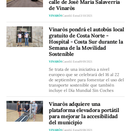
calle de José María Salaverría
de Vinaròs
VINARÓS
Castelló Extra
13/10/2021
Vinaròs pondrá el autobús local
gratuito de Costa Norte -
Hospital - Costa Sur durante la
Semana de la Movilidad
Sostenible
VINARÓS
Castelló Extra
09/09/2021
Se trata de una iniciativa a nivel
europeo que se celebrará del 16 al 22
de septiembre para fomentar el uso del
transporte sostenible que también
incluye el Día Mundial Sin Coches
Vinaròs adquiere una
plataforma elevadora portátil
para mejorar la accesibilidad
del municipio
VINARÓS
Castelló Extra
20/08/2021