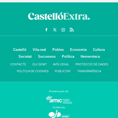
Castelló
Vila-real
Pobles
Economía
Cultura
Societat
Successos
Política
Hemeroteca
CONTACTE
QUI SOM?
AVÍS LEGAL
PROTECCIÓ DE DADES
POLÍTICA DE COOKIES
PUBLICITAT
TRANSPARÈNCIA
Formem part de:
Audiència: