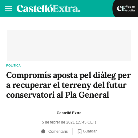
Fes-te
soci/a
Fes-te soci/a
Iniciar sessió
VA
ES
POLITICA
Compromís aposta pel diàleg per
a recuperar el terreny del futur
conservatori al Pla General
Castelló Extra
5 de febrer de 2021 (15:45 CET)
Guardar
Comentaris