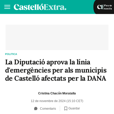
Fes-te
soci/a
Fes-te soci/a
Iniciar sessió
VA
ES
POLITICA
La Diputació aprova la línia
d'emergències per als municipis
de Castelló afectats per la DANA
Cristina Chacón Moratalla
12 de novembre de 2024 (15:10 CET)
Guardar
Comentaris