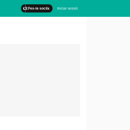
Fes-te soci/a
Iniciar sessió