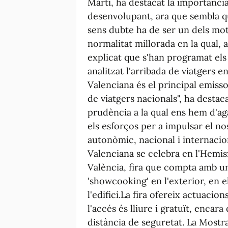
Martí, ha destacat la importànci
desenvolupant, ara que sembla qu
sens dubte ha de ser un dels mo
normalitat millorada en la qual,
explicat que s'han programat els
analitzat l'arribada de viatgers 
Valenciana és el principal emiss
de viatgers nacionals", ha destaca
prudència a la qual ens hem d'a
els esforços per a impulsar el no
autonòmic, nacional i internaci
Valenciana se celebra en l'Hemisfè
València, fira que compta amb un
'showcooking' en l'exterior, en e
l'edifici.La fira ofereix actuaci
l'accés és lliure i gratuït, enca
distància de seguretat. La Mostra