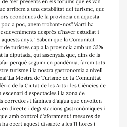
a de "ser presents en els fòrums que es van
e arribem a una estabilitat del turisme, que
tors econòmics de la província en aquesta
 a poc a poc, anem trobant-nos".Martí ha
 esdeveniments després d'haver estudiat i
en aquests anys. ''Sabem que la Comunitat
or de turistes cap a la província amb un 33%
t la diputada, qui assenyala que, dins de la
gafar perquè seguim en pandèmia, farem tots
stre turisme i la nostra gastronomia a nivell
onal".La Mostra de Turisme de la Comunitat
ric de la Ciutat de les Arts i les Ciències de
 escenari d'espectacles i la zona de
ls corredors i làmines d'aigua que envolten
ons en directe i degustacions gastronòmiques i
ra que amb control d'aforament i mesures de
 ha obert aquest dissabte a les 11 hores i