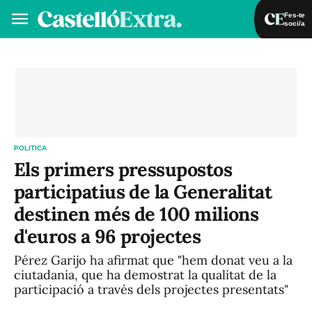
Fes-te
soci/a
Fes-te soci/a
Iniciar sessió
VA
ES
POLITICA
Els primers pressupostos
participatius de la Generalitat
destinen més de 100 milions
d'euros a 96 projectes
Pérez Garijo ha afirmat que "hem donat veu a la
ciutadania, que ha demostrat la qualitat de la
participació a través dels projectes presentats"