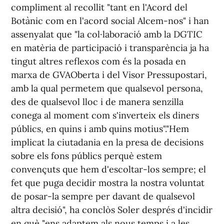
compliment al recollit "tant en l'Acord del
Botànic com en l'acord social Alcem-nos" i han
assenyalat que "la col·laboració amb la DGTIC
en matèria de participació i transparència ja ha
tingut altres reflexos com és la posada en
marxa de GVAOberta i del Visor Pressupostari,
amb la qual permetem que qualsevol persona,
des de qualsevol lloc i de manera senzilla
conega al moment com s'inverteix els diners
públics, en quins i amb quins motius"."Hem
implicat la ciutadania en la presa de decisions
sobre els fons públics perquè estem
convençuts que hem d'escoltar-los sempre; el
fet que puga decidir mostra la nostra voluntat
de posar-la sempre per davant de qualsevol
altra decisió", ha conclòs Soler després d'incidir
en què "ens adaptem als nous temps i a les