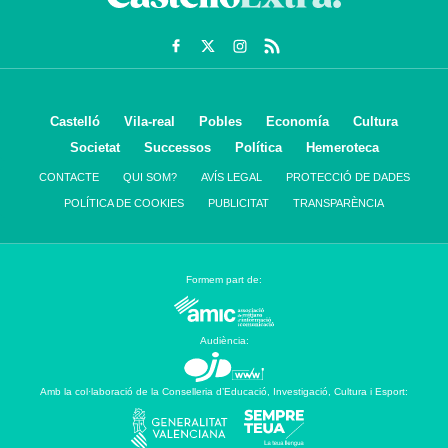
Castelló
Vila-real
Pobles
Economía
Cultura
Societat
Successos
Política
Hemeroteca
CONTACTE
QUI SOM?
AVÍS LEGAL
PROTECCIÓ DE DADES
POLÍTICA DE COOKIES
PUBLICITAT
TRANSPARÈNCIA
Formem part de:
Audiència:
Amb la col·laboració de la Conselleria d’Educació, Investigació, Cultura i Esport: