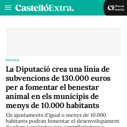
Fes-te
soci/a
Fes-te soci/a
Iniciar sessió
VA
ES
POLITICA
La Diputació crea una línia de
subvencions de 130.000 euros
per a fomentar el benestar
animal en els municipis de
menys de 10.000 habitants
Els ajuntaments d'igual o menys de 10.000
habitants podran fomentar el desenvolupament
de plans i projectes que contribuïsquen a