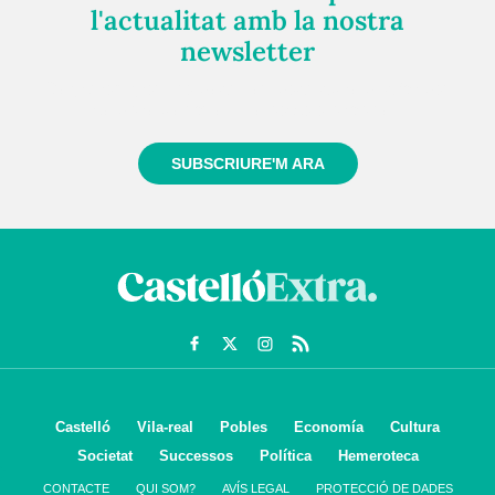
l'actualitat amb la nostra
newsletter
Registra't gratuïtament i et mantindrem informat
sempre de tot el que passa a prop teu
SUBSCRIURE'M ARA
Castelló
Vila-real
Pobles
Economía
Cultura
Societat
Successos
Política
Hemeroteca
CONTACTE
QUI SOM?
AVÍS LEGAL
PROTECCIÓ DE DADES