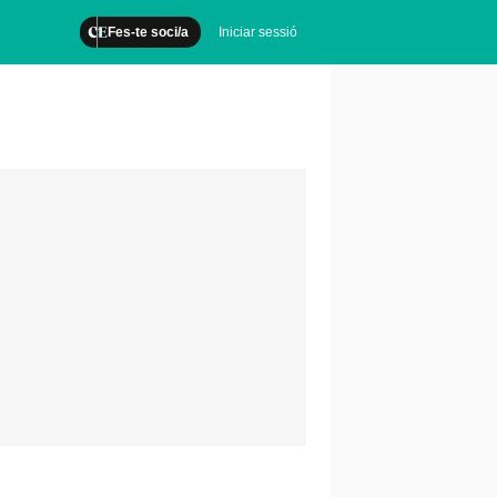
Fes-te soci/a
Iniciar sessió