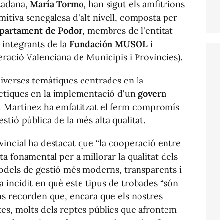
utadana,
María Tormo
, han sigut els amfitrions
mitiva senegalesa d'alt nivell, composta per
epartament de Podor
, membres de l'entitat
r integrants de la
Fundación MUSOL
i
ració Valenciana de Municipis i Províncies).
diverses temàtiques centrades en la
àctiques en la implementació d'un
govern
nt Martínez ha emfatitzat el ferm compromís
tió pública de la més alta qualitat.
vincial ha destacat que “la cooperació entre
a fonamental per a millorar la qualitat dels
models de gestió més moderns, transparents i
a incidit en què este tipus de trobades “són
s recorden que, encara que els nostres
intes, molts dels reptes públics que afrontem