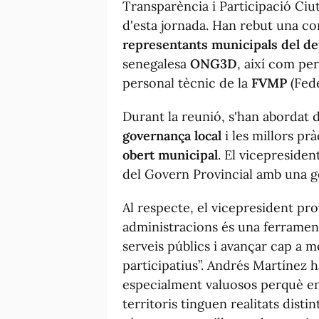
Transparència i Participació Ci
d'esta jornada. Han rebut una co
representants municipals del d
senegalesa
ONG3D
, així com pe
personal tècnic de la
FVMP
(Fede
Durant la reunió, s'han abordat 
governança local
i les millors pr
obert municipal
. El vicepreside
del Govern Provincial amb una ges
Al respecte, el vicepresident pro
administracions és una ferrament
serveis públics i avançar cap a 
participatius”. Andrés Martínez h
especialment valuosos perquè en
territoris tinguen realitats dist