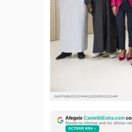
6a047b98b251167449411620260513152440
Afegeix
CastellóExtra.com
com
Mantén-te informat amb les últimes notí
ACTIVAR ARA