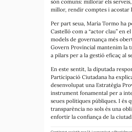
són comuns: millorar els serveis,
millor, rendir comptes i acostar l
Per part seua, María Tormo ha po
Castelló com a “actor clau” en el
models de governança més oberts 
Govern Provincial mantenim la tr
a pilars per a la gestió eficaç al s
En este sentit, la diputada respo
Participació Ciutadana ha explica
desenvolupat una Estratègia Pro
instrument fonamental per a integ
seues polítiques públiques. I és q
transparència no sols és una obli
enfortir la confiança de la ciutad
Contingut assistit per IA i supervisat editorialme