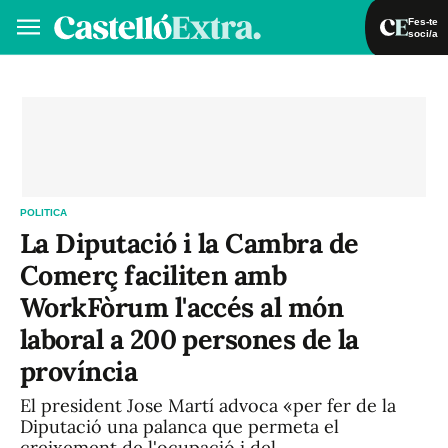
Fes-te
soci/a
Fes-te soci/a
Iniciar sessió
VA
ES
POLITICA
La Diputació i la Cambra de
Comerç faciliten amb
WorkFòrum l'accés al món
laboral a 200 persones de la
província
El president Jose Martí advoca «per fer de la
Diputació una palanca que permeta el
creixement de l'ocupació i del