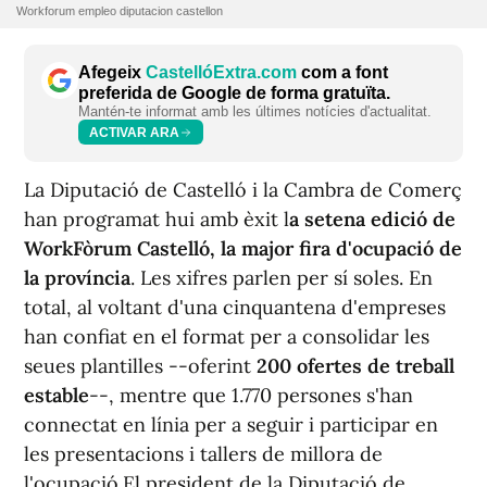
Workforum empleo diputacion castellon
Afegeix
CastellóExtra.com
com a font
preferida de Google de forma gratuïta.
Mantén-te informat amb les últimes notícies d'actualitat.
ACTIVAR ARA
La Diputació de Castelló i la Cambra de Comerç
han programat hui amb èxit l
a setena edició de
WorkFòrum Castelló, la major fira d'ocupació de
la província
. Les xifres parlen per sí soles. En
total, al voltant d'una cinquantena d'empreses
han confiat en el format per a consolidar les
seues plantilles --oferint
200 ofertes de treball
estable
--, mentre que 1.770 persones s'han
connectat en línia per a seguir i participar en
les presentacions i tallers de millora de
l'ocupació.El president de la Diputació de