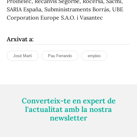
Proinelec, Recanvis Segorbe, Rocersa, Sacmi,
SARIA España, Subministraments Borrás, UBE
Corporation Europe S.A.O. i Vasantec
Arxivat a:
José Martí
Pau Ferrando
empleo
Converteix-te en expert de
l'actualitat amb la nostra
newsletter
Registra't gratuïtament i et mantindrem informat
sempre de tot el que passa a prop teu