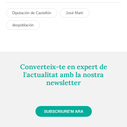
Diputación de Castellón
José Martí
despoblación
Converteix-te en expert de
l'actualitat amb la nostra
newsletter
Registra't gratuïtament i et mantindrem informat
sempre de tot el que passa a prop teu
SUBSCRIURE'M ARA