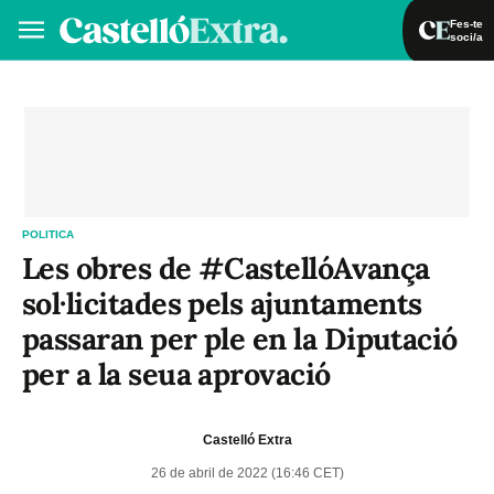
Fes-te
soci/a
Fes-te soci/a
Iniciar sessió
VA
ES
POLITICA
Les obres de #CastellóAvança
sol·licitades pels ajuntaments
passaran per ple en la Diputació
per a la seua aprovació
Castelló Extra
26 de abril de 2022 (16:46 CET)