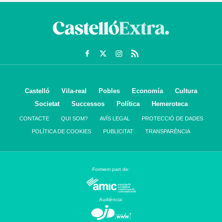
Castelló
Vila-real
Pobles
Economía
Cultura
Societat
Successos
Política
Hemeroteca
CONTACTE
QUI SOM?
AVÍS LEGAL
PROTECCIÓ DE DADES
POLÍTICA DE COOKIES
PUBLICITAT
TRANSPARÈNCIA
Formem part de:
Audiència: