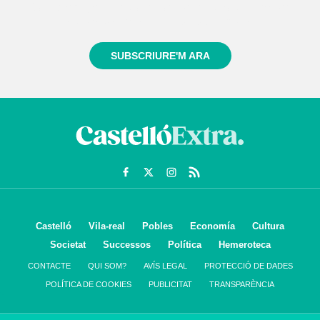
Registra't gratuïtament i et mantindrem informat
sempre de tot el que passa a prop teu
SUBSCRIURE'M ARA
Castelló
Vila-real
Pobles
Economía
Cultura
Societat
Successos
Política
Hemeroteca
CONTACTE
QUI SOM?
AVÍS LEGAL
PROTECCIÓ DE DADES
POLÍTICA DE COOKIES
PUBLICITAT
TRANSPARÈNCIA