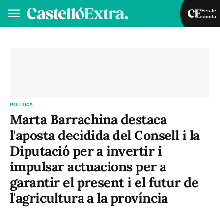
Fes-te
soci/a
Fes-te soci/a
Iniciar sessió
VA
ES
POLITICA
Marta Barrachina destaca
l'aposta decidida del Consell i la
Diputació per a invertir i
impulsar actuacions per a
garantir el present i el futur de
l'agricultura a la província