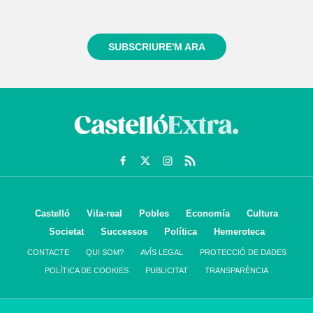
sempre de tot el que passa a prop teu
SUBSCRIURE'M ARA
Castelló
Vila-real
Pobles
Economía
Cultura
Societat
Successos
Política
Hemeroteca
CONTACTE
QUI SOM?
AVÍS LEGAL
PROTECCIÓ DE DADES
POLÍTICA DE COOKIES
PUBLICITAT
TRANSPARÈNCIA