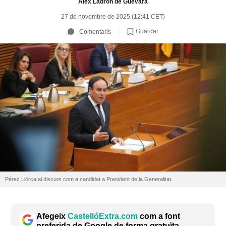
Álex Ladrón de Guevara
27 de novembre de 2025 (12:41 CET)
Guardar
Comentaris
Pérez Llorca al discurs com a candidat a President de la Generalitat.
Afegeix
CastellóExtra.com
com a font
preferida de Google de forma gratuïta.