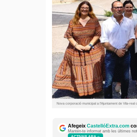
Nova corporació municipal a l'Ajuntament de Vila-rea
Afegeix
CastellóExtra.com
com
Mantén-te informat amb les últimes notí
ACTIVAR ARA