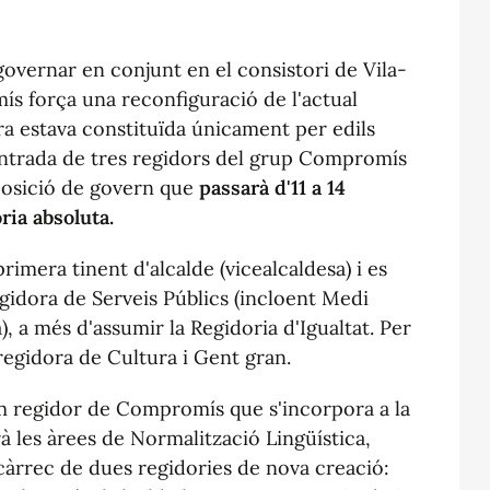
overnar en conjunt en el consistori de Vila-
s força una reconfiguració de l'actual
ra estava constituïda únicament per edils
'entrada de tres regidors del grup Compromís
posició de govern que
passarà d'11 a 14
ria absoluta.
primera tinent d'alcalde (vicealcaldesa) i es
gidora de Serveis Públics (incloent Medi
, a més d'assumir la Regidoria d'Igualtat. Per
regidora de Cultura i Gent gran.
tim regidor de Compromís que s'incorpora a la
à les àrees de Normalització Lingüística,
 càrrec de dues regidories de nova creació: