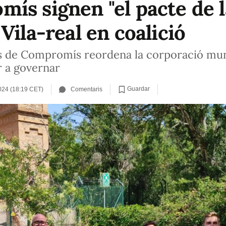
ís signen "el pacte de l
Vila-real en coalició
rs de Compromís reordena la corporació mun
r a governar
Guardar
2024 (18:19 CET)
Comentaris