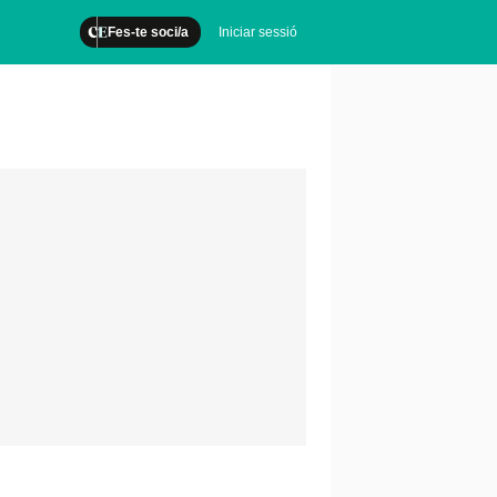
Fes-te soci/a
Iniciar sessió