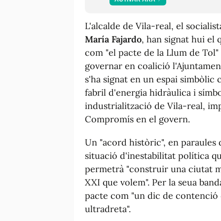
L'alcalde de Vila-real, el socialis
María Fajardo
, han signat hui e
com "el pacte de la Llum de Tol" i
governar en coalició l'Ajuntament
s'ha signat en un espai simbòlic c
fabril d'energia hidràulica i símb
industrialització de Vila-real, im
Compromís en el govern.
Un "acord històric", en paraules 
situació d'inestabilitat política q
permetrà "construir una ciutat mil
XXI que volem". Per la seua band
pacte com "un dic de contenció de
ultradreta".