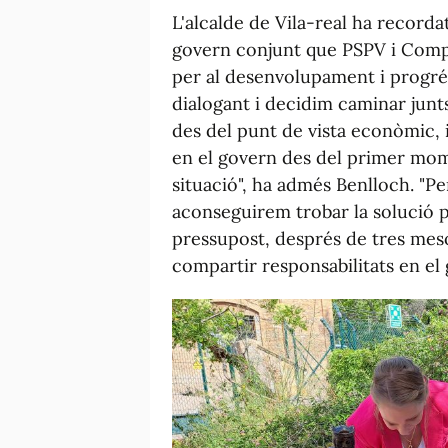
L'alcalde de Vila-real ha recorda
govern conjunt que PSPV i Comp
per al desenvolupament i progrés
dialogant i decidim caminar jun
des del punt de vista econòmic, 
en el govern des del primer mome
situació", ha admés Benlloch. "Per
aconseguirem trobar la solució p
pressupost, després de tres mesos
compartir responsabilitats en el g