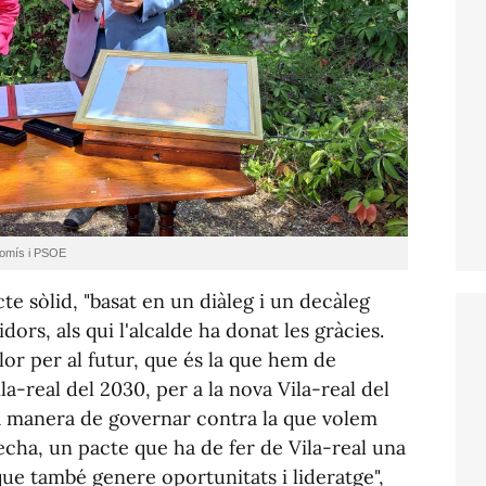
promís i PSOE
cte sòlid, "basat en un diàleg i un decàleg
idors, als qui l'alcalde ha donat les gràcies.
llor per al futur, que és la que hem de
la-real del 2030, per a la nova Vila-real del
a manera de governar contra la que volem
derecha, un pacte que ha de fer de Vila-real una
 que també genere oportunitats i lideratge",