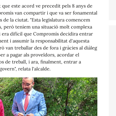
t que este acord ve precedit pels 8 anys de
romís van compartir i que va ser fonamental
 de la ciutat. "Esta legislatura comencem
ts, però teníem una situació molt complexa
i era difícil que Compromís decidira entrar
nt i assumir la responsabilitat d'aquesta
ò van treballar des de fora i gràcies al diàleg
er a pagar als proveïdors, acordar el
 de treball, i ara, finalment, entrar a
overn", relata l'alcalde.