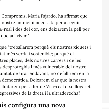
e Compromís, Maria Fajardo, ha afirmat que
el nostre municipi necessita per a seguir
a-real i des del cor, ens deixarem la pell per
 que ací vivim".
 que "treballarem perquè els nostres xiquets i
at més verda i sostenible; perquè el
es places, dels nostres carrers i de les
s desprotegida i més vulnerable del nostre
tunitat de tirar endavant; no defallirem en la
a democràtica. Deixarem clar que la nostra
, lluitarem per a fer de Vila-real eixe llogaret
gressives de la dreta i la ultraderecha".
ís configura una nova