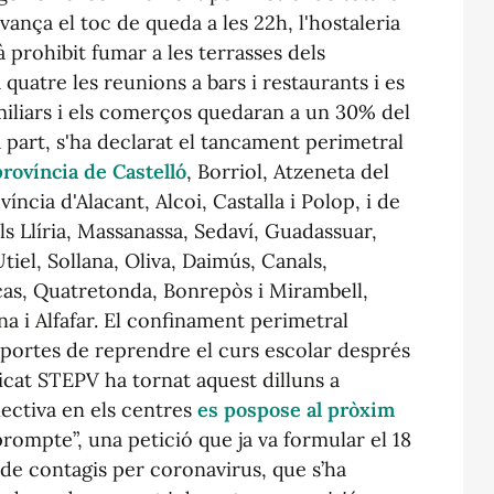
vança el toc de queda a les 22h, l'hostaleria
rà prohibit fumar a les terrasses dels
 quatre les reunions a bars i restaurants i es
amiliars i els comerços quedaran a un 30% del
a part, s'ha declarat el tancament perimetral
província de Castelló
, Borriol, Atzeneta del
víncia d'Alacant, Alcoi, Castalla i Polop, i de
lls Llíria, Massanassa, Sedaví, Guadassuar,
tiel, Sollana, Oliva, Daimús, Canals,
cas, Quatretonda, Bonrepòs i Mirambell,
a i Alfafar. El confinament perimetral
s portes de reprendre el curs escolar després
icat STEPV ha tornat aquest dilluns a
 lectiva en els centres
es pospose al pròxim
ompte”, una petició que ja va formular el 18
de contagis per coronavirus, que s’ha