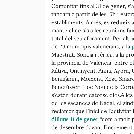
Comunitat fins al 31 de gener, s'a
tancarà a partir de les 17h i esta
establiments. A més, es redueix a
manté el de sis a les reunions f
total del seu aforament. Per altr
de 29 municipis valencians, a la
Maestrat, Soneja i Jérica; a la pro
la província de València, entre e
Xàtiva, Ontinyent, Anna, Ayora, U
Benigànim, Moixent, Xest, Sinar
Benetússer, Lloc Nou de la Coron
s'estén durant catorze dies.A le
de les vacances de Nadal, el sind
reclamar que l’inici de l’activitat
dilluns 11 de gener
“com a molt pr
de desembre davant l’increment 