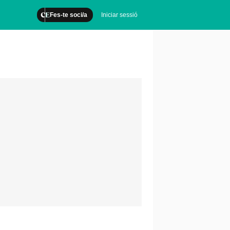
Fes-te soci/a
Iniciar sessió