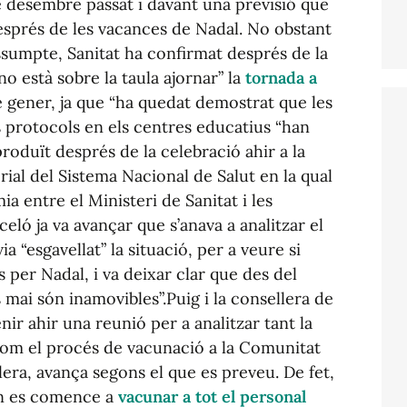
 desembre passat i davant una previsió que
esprés de les vacances de Nadal. No obstant
ssumpte, Sanitat ha confirmat després de la
o està sobre la taula ajornar” la
tornada a
e gener, ja que “ha quedat demostrat que les
ls protocols en els centres educatius “han
produït després de la celebració ahir a la
rial del Sistema Nacional de Salut en la qual
mia entre el Ministeri de Sanitat i les
ló ja va avançar que s’anava a analitzar el
 “esgavellat” la situació, per a veure si
s per Nadal, i va deixar clar que des del
s mai són inamovibles”.Puig i la consellera de
nir ahir una reunió per a analitzar tant la
com el procés de vacunació a la Comunitat
era, avança segons el que es preveu. De fet,
uan es comence a
vacunar a tot el personal