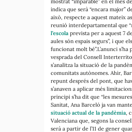
mostrat “imparable” en el mes de
indica que serà “encara major” d
això, respecte a aquest mateix a
reunió interdepartamental que “n
l’escola
prevista per a aquest 7 d
aules són espais segurs”, i que e
funcionat molt bé”.L’anunci s’ha 
vesprada del Consell Interterrito
s’analitza la situació de la pandè
comunitats autònomes. Ahir, Barce
repunt després del pont, que havia
s’anaven a aplicar més limitacion
principi s’ha dit que “les mesure
Sanitat, Ana Barceló ja van mante
situació actual de la pandèmia
, 
Valenciana que, segons la consell
serà a partir de l’11 de gener q