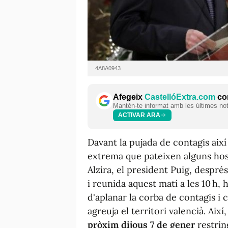
4A8A0943
Afegeix
CastellóExtra.com
com
Mantén-te informat amb les últimes notí
ACTIVAR ARA
Davant la pujada de contagis així 
extrema que pateixen alguns hosp
Alzira, el president Puig, despr
i reunida aquest matí a les 10 h, 
d'aplanar la corba de contagis i 
agreuja el territori valencià. Ai
pròxim dijous 7 de gener
restrin