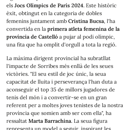
els
Jocs Olímpics de París 2024
. Este històric
èxit, obtingut en la categoria de dobles
femenins juntament amb
Cristina Bucsa
, l'ha
convertida en la
primera atleta femenina de la
província de Castelló
a pujar al podi olímpic,
una fita que ha omplit d'orgull a tota la regió.
La màxima dirigent provincial ha subratllat
l'impacte de Sorribes més enllà de les seues
victòries. "El seu estil de joc únic, la seua
capacitat de lluita i perseverança l'han duta a
aconseguir el top 35 de millors jugadores de
tenis del món i a convertir-se en un gran
referent per a moltes joves tenistes de la nostra
província que somien amb ser com ella", ha
ressaltat
Marta Barrachina
. La seua figura
representa un model a seguir, inspirant les