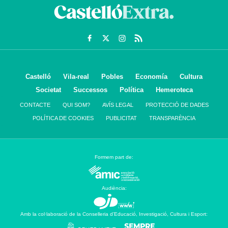
Castelló
Vila-real
Pobles
Economía
Cultura
Societat
Successos
Política
Hemeroteca
CONTACTE
QUI SOM?
AVÍS LEGAL
PROTECCIÓ DE DADES
POLÍTICA DE COOKIES
PUBLICITAT
TRANSPARÈNCIA
Formem part de:
Audiència:
Amb la col·laboració de la Conselleria d’Educació, Investigació, Cultura i Esport: