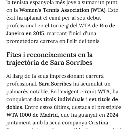
la tenista espanyola més jove a sumar un punt
en la
Women's Tennis Association (WTA)
. Este
èxit ha aplanat el camí per al seu debut
professional en el torneig del WTA de
Rio de
Janeiro en 2015
, marcant l'inici d'una
prometedora carrera en l'elit del tenis.
Fites i reconeixements en la
trajectòria de Sara Sorribes
Al llarg de la seua impressionant carrera
professional,
Sara Sorribes
ha acumulat un
palmarés notable. En l'exigent circuit
WTA
, ha
conquistat
dos títols individuals
i
set títols de
dobles
. Entre estos últims, destaca el prestigiós
WTA 1000 de Madrid
, que ha guanyat en
2024
juntament amb la seua companya
Cristina