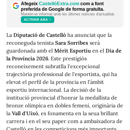
Afegeix
CastellóExtra.com
com a font
preferida de Google de forma gratuïta.
Mantén-te informat amb les últimes notícies d'actualitat.
ACTIVAR ARA
La
Diputació de Castelló
ha anunciat que la
reconeguda tenista
Sara Sorribes
serà
guardonada amb el
Mèrit Esportiu
en el
Dia de
la Província 2026
. Este prestigiós
reconeixement subratlla l'excepcional
trajectòria professional de l'esportista, qui ha
elevat el perfil de la província en l'àmbit
esportiu internacional. La decisió de la
institució provincial d'honrar la medallista de
bronze olímpica en dobles femení, originària de
la
Vall d'Uixó
, es fonamenta en la seua brillant
carrera i en el seu paper com a ambaixadora de
Castelló en les competicions més importants