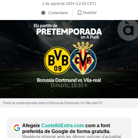
1 de agost de 2024 (12:03 CET)
Guardar
Comentaris
Partit de pretemporada entre el Borussia Dortmund i el Vila-real CF
Afegeix
CastellóExtra.com
com a font
preferida de Google de forma gratuïta.
Mantén-te informat amb les últimes notícies d'actualitat.