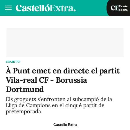
Fes-te
soci/a
Fes-te soci/a
Iniciar sessió
VA
ES
SOCIETAT
À Punt emet en directe el partit
Vila-real CF - Borussia
Dortmund
Els groguets s'enfronten al subcampió de la
Lliga de Campions en el cinqué partit de
pretemporada
Castelló Extra