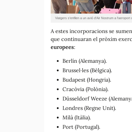
Viatgers s'enfilen a un avió d'Air Nostrum a l'aeroport 
A estes incorporacions se sumen
que continuaran el pròxim exercic
europees
:
Berlín (Alemanya).
Brussel·les (Bèlgica).
Budapest (Hongria).
Cracòvia (Polònia).
Düsseldorf Weeze (Alemany
Londres (Regne Unit).
Milà (Itàlia).
Port (Portugal).