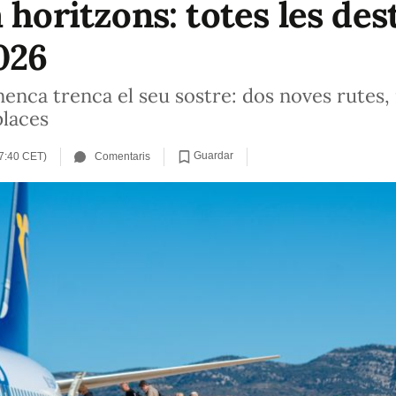
 horitzons: totes les des
026
nenca trenca el seu sostre: dos noves rutes,
places
Guardar
7:40 CET)
Comentaris