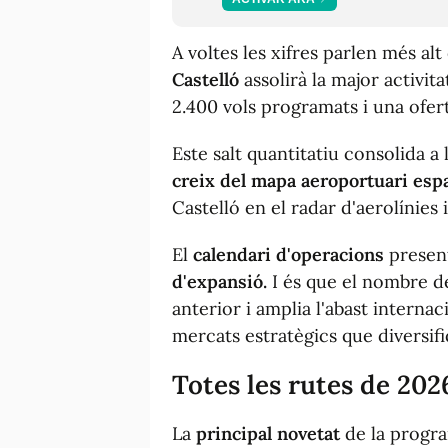
A voltes les xifres parlen més alt
Castelló
assolirà la major activit
2.400 vols programats i una ofer
Este salt quantitatiu consolida a
creix del mapa aeroportuari es
Castelló en el radar d'aerolínies 
El
calendari d'operacions
present
d'expansió.
I és que el nombre d
anterior i amplia l'abast interna
mercats estratègics que diversifiq
Totes les rutes de 202
La
principal novetat
de la progra