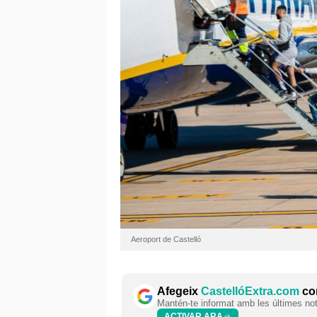
Aeroport de Castelló
Afegeix
CastellóExtra.com
com
Mantén-te informat amb les últimes notí
ACTIVAR ARA