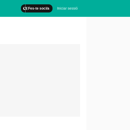
Fes-te soci/a
Iniciar sessió