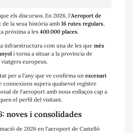
 que els discursos. En 2026, l'
Aeroport de
at de la seua història amb
16 rutes regulars
,
ta pròxima a les
400.000 places
.
 la infraestructura com una de les que
més
panyol
i torna a situar a la província de
i viatgers europeus.
at per a l'any que ve confirma un
escenari
e connexions supera qualsevol registre
cional de l'aeroport amb nous enllaços cap a
uen el perfil del visitant.
6: noves i consolidades
mació de 2026 en l'aeroport de Castelló