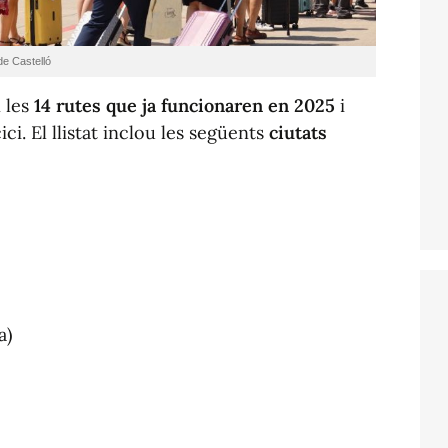
de Castelló
 les
14 rutes que ja funcionaren en 2025
i
i. El llistat inclou les següents
ciutats
a)