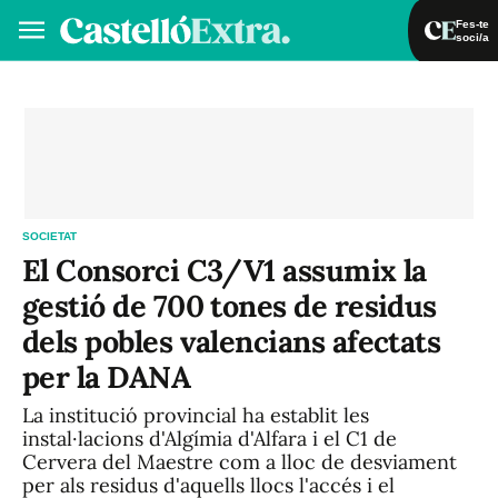
Fes-te
soci/a
Fes-te soci/a
Iniciar sessió
VA
ES
SOCIETAT
El Consorci C3/V1 assumix la
gestió de 700 tones de residus
dels pobles valencians afectats
per la DANA
La institució provincial ha establit les
instal·lacions d'Algímia d'Alfara i el C1 de
Cervera del Maestre com a lloc de desviament
per als residus d'aquells llocs l'accés i el