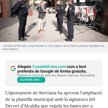
L'alcalde de Borriana, Jorge Monferrer, amb agents de la Policia Local per l'ampliació de
noves places
Afegeix
CastellóExtra.com
com a font
preferida de Google de forma gratuïta.
Mantén-te informat amb les últimes notícies d'actualitat.
ACTIVAR ARA
L'Ajuntament de Borriana ha aprovat l'ampliació
de la plantilla municipal amb la signatura del
Decret d'Alcaldia que regula les bases per a