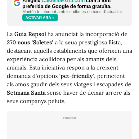
Afegeix
CastellóExtra.com
com a font
preferida de Google de forma gratuïta.
Mantén-te informat amb les últimes notícies d'actualitat.
ACTIVAR ARA
La
Guia Repsol
ha anunciat la incorporació de
270 nous 'Soletes'
a la seua prestigiosa llista,
destacant aquells establiments que oferixen una
experiència acollidora per als amants dels
animals. Esta iniciativa respon a la creixent
demanda d'opcions
'pet-friendly'
, permetent
als amos gaudir dels seus viatges i escapades de
Setmana Santa
sense haver de deixar arrere als
seus companys peluts.