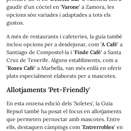
gaudir d'un còctel en
'Varone'
a Zamora, les
opcions són variades i adaptades a tots els
gustos.
A més de restaurants i cafeteries, la guia també
inclou opcions per a desdejunar, com
'A Café'
a
Santiago de Compostel·la i
'Finde Café'
a Santa
Cruz de Tenerife. Alguns establiments, com a
'Roses Café'
a Marbella, van més enllà en oferir
plats especialment elaborats per a mascotes.
Allotjaments 'Pet-Friendly'
En esta onzena edició dels 'Soletes', la Guia
Repsol també ha posat el focus en allotjaments
que permeten pernoctar amb mascotes. Entre
ells, destaquen càmpings com
'Entrerrobles'
en