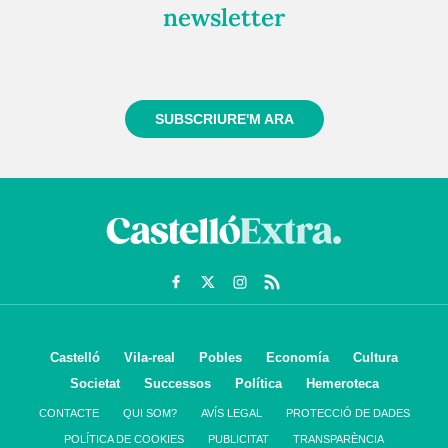
newsletter
Registra't gratuïtament i et mantindrem informat
sempre de tot el que passa a prop teu
SUBSCRIURE'M ARA
Castelló
Vila-real
Pobles
Economía
Cultura
Societat
Successos
Política
Hemeroteca
CONTACTE
QUI SOM?
AVÍS LEGAL
PROTECCIÓ DE DADES
POLÍTICA DE COOKIES
PUBLICITAT
TRANSPARÈNCIA