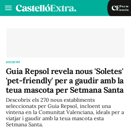
Fes-te
soci/a
Fes-te soci/a
Iniciar sessió
VA
ES
SOCIETAT
Guia Repsol revela nous 'Soletes'
'pet-friendly' per a gaudir amb la
teua mascota per Setmana Santa
Descobrix els 270 nous establiments
seleccionats per Guia Repsol, incloent una
vintena en la Comunitat Valenciana, ideals per a
viatjar i gaudir amb la teua mascota esta
Setmana Santa.