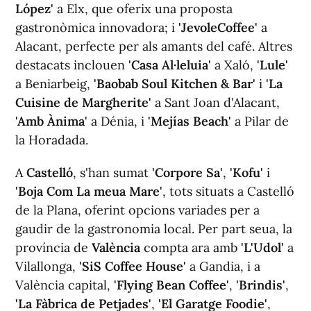
López'
a Elx, que oferix una proposta
gastronòmica innovadora; i
'JevoleCoffee'
a
Alacant, perfecte per als amants del café. Altres
destacats inclouen
'Casa Al·leluia'
a Xaló,
'Lule'
a Beniarbeig,
'Baobab Soul Kitchen & Bar'
i
'La
Cuisine de Margherite'
a Sant Joan d'Alacant,
'Amb Ànima'
a Dénia, i
'Mejías Beach'
a Pilar de
la Horadada.
A
Castelló
, s'han sumat
'Corpore Sa'
,
'Kofu'
i
'Boja Com La meua Mare'
, tots situats a Castelló
de la Plana, oferint opcions variades per a
gaudir de la gastronomia local. Per part seua, la
província de
València
compta ara amb
'L'Udol'
a
Vilallonga,
'SiS Coffee House'
a Gandia, i a
València capital,
'Flying Bean Coffee'
,
'Brindis'
,
'La Fàbrica de Petjades'
,
'El Garatge Foodie'
,