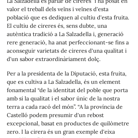
La Salzadella és parlar de cireres” i ha posat en
valor el treball dels veïns i veïnes d'esta
població que es dediquen al cultiu d'esta fruita.
El cultiu de cireres és, sens dubte, una
autèntica tradició a La Salzadella i, generació
rere generació, ha anat perfeccionant-se fins a
aconseguir varietats de cireres d'una qualitat i
d'un sabor extraordinàriament dolç.
Per a la presidenta de la Diputació, esta fruita,
que es cultiva a La Salzadella, és un element
fonamental “de la identitat del poble que porta
amb si la qualitat i el sabor únic de la nostra
terra a cada racó del món”. “A la província de
Castelló podem presumir d'un rebost
excepcional, basat en productes de quilòmetre
zero. I la cirera és un gran exemple d'eixa