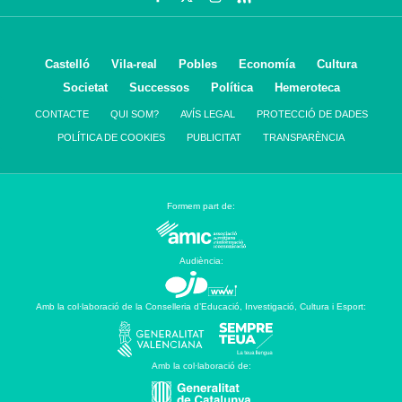
Castelló
Vila-real
Pobles
Economía
Cultura
Societat
Successos
Política
Hemeroteca
CONTACTE
QUI SOM?
AVÍS LEGAL
PROTECCIÓ DE DADES
POLÍTICA DE COOKIES
PUBLICITAT
TRANSPARÈNCIA
Formem part de:
Audiència:
Amb la col·laboració de la Conselleria d’Educació, Investigació, Cultura i Esport:
Amb la col·laboració de: