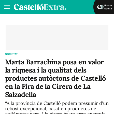
Fes-te
soci/a
Fes-te soci/a
Iniciar sessió
VA
ES
SOCIETAT
Marta Barrachina posa en valor
la riquesa i la qualitat dels
productes autòctons de Castelló
en la Fira de la Cirera de La
Salzadella
“A la província de Castelló podem presumir d'un
rebost excepcional, basat en productes de
quilòmetre zero. I la cirera és un gran exemple