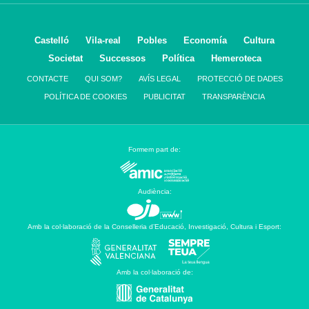
Castelló
Vila-real
Pobles
Economía
Cultura
Societat
Successos
Política
Hemeroteca
CONTACTE
QUI SOM?
AVÍS LEGAL
PROTECCIÓ DE DADES
POLÍTICA DE COOKIES
PUBLICITAT
TRANSPARÈNCIA
Formem part de:
Audiència:
Amb la col·laboració de la Conselleria d’Educació, Investigació, Cultura i Esport:
Amb la col·laboració de: