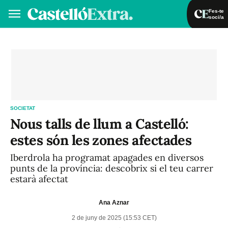
Fes-te
soci/a
Fes-te soci/a
Iniciar sessió
VA
ES
SOCIETAT
Nous talls de llum a Castelló:
estes són les zones afectades
Iberdrola ha programat apagades en diversos
punts de la província: descobrix si el teu carrer
estarà afectat
Ana Aznar
2 de juny de 2025 (15:53 CET)