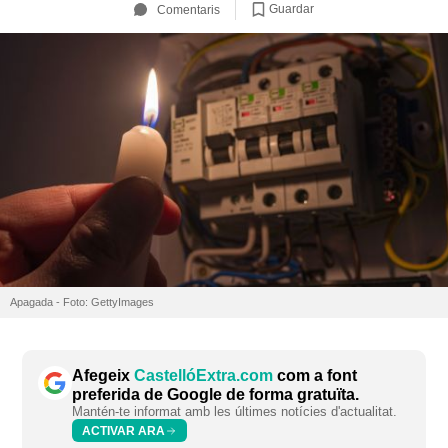
Guardar
Comentaris
Apagada - Foto: GettyImages
Afegeix
CastellóExtra.com
com a font
preferida de Google de forma gratuïta.
Mantén-te informat amb les últimes notícies d'actualitat.
ACTIVAR ARA