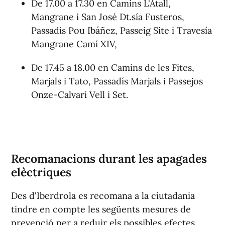
De 17.00 a 17.30 en Camins L'Atall,
Mangrane i San José Dt.
sí
a Fusteros,
Passadís Pou Ibáñez, Passeig Site i Trave
sí
a
Mangrane Camí XIV,
De 17.45 a 18.00 en Camins de les Fites,
Marjals i Tato, Passadís Marjals i Passejos
Onze-Calvari Vell i Set.
Recomanacions durant les apagades
elèctriques
Des d'Iberdrola es recomana a la ciutadania
tindre en compte les següents mesures de
prevenció per a reduir els possibles efectes