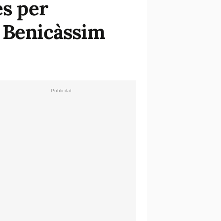
es per
e Benicàssim