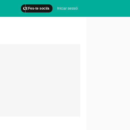
Fes-te soci/a
Iniciar sessió