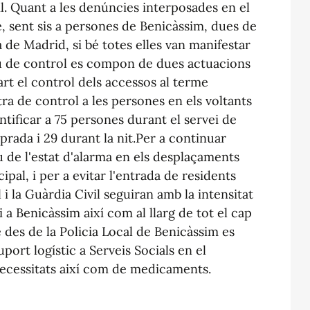
il. Quant a les denúncies interposades en el
ze, sent sis a persones de Benicàssim, dues de
 de Madrid, si bé totes elles van manifestar
tiu de control es compon de dues actuacions
art el control dels accessos al terme
ra de control a les persones en els voltants
ntificar a 75 persones durant el servei de
prada i 29 durant la nit.Per a continuar
 de l'estat d'alarma en els desplaçaments
pal, i per a evitar l'entrada de residents
al i la Guàrdia Civil seguiran amb la intensitat
 a Benicàssim així com al llarg de tot el cap
 des de la Policia Local de Benicàssim es
port logístic a Serveis Socials en el
necessitats així com de medicaments.