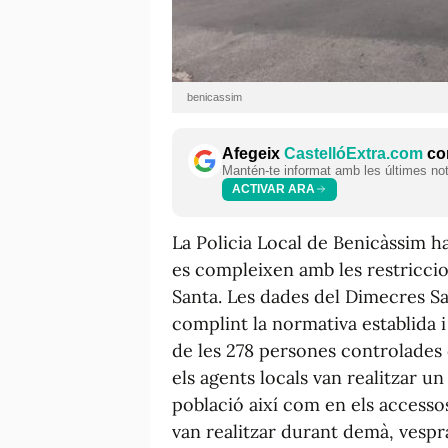
benicassim
Afegeix
CastellóExtra.com
com
Mantén-te informat amb les últimes notí
ACTIVAR ARA
La Policia Local de Benicàssim ha
es compleixen amb les restriccio
Santa. Les dades del Dimecres Sa
complint la normativa establida 
de les 278 persones controlades d
els agents locals van realitzar un
població així com en els accessos
van realitzar durant demà, vesprad