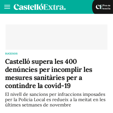
Fes-te
soci/a
Fes-te soci/a
Iniciar sessió
VA
ES
SUCESOS
Castelló supera les 400
denúncies per incomplir les
mesures sanitàries per a
contindre la covid-19
El nivell de sancions per infraccions imposades
per la Policia Local es redueix a la meitat en les
últimes setmanes de novembre