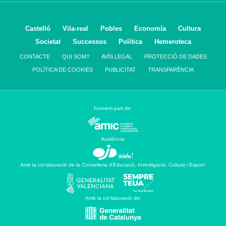
Castelló
Vila-real
Pobles
Economía
Cultura
Societat
Successos
Política
Hemeroteca
CONTACTE
QUI SOM?
AVÍS LEGAL
PROTECCIÓ DE DADES
POLÍTICA DE COOKIES
PUBLICITAT
TRANSPARÈNCIA
Formem part de:
Audiència:
Amb la col·laboració de la Conselleria d’Educació, Investigació, Cultura i Esport:
Amb la col·laboració de: