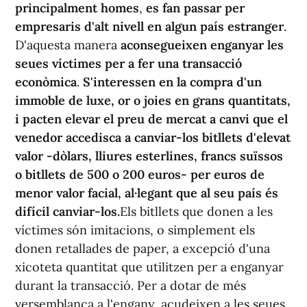
principalment homes
,
es fan passar per
empresaris d'alt nivell en algun país estranger
.
D'aquesta manera
aconsegueixen enganyar les
seues víctimes per a fer una transacció
econòmica
.
S'interessen en la compra d'un
immoble de luxe, or o joies en grans quantitats,
i pacten elevar el preu de mercat a canvi que el
venedor accedisca a canviar-los bitllets d'elevat
valor -dòlars, lliures esterlines, francs suïssos
o bitllets de 500 o 200 euros- per euros de
menor valor facial, al·legant que al seu país és
difícil canviar-los.
Els bitllets que donen a les
víctimes són imitacions, o simplement els
donen retallades de paper, a excepció d'una
xicoteta quantitat que utilitzen per a enganyar
durant la transacció. Per a dotar de més
versemblança a l'engany, acudeixen a les seues