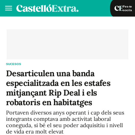
Fes-te
soci/a
Fes-te soci/a
Iniciar sessió
VA
ES
SUCESOS
Desarticulen una banda
especialitzada en les estafes
mitjançant Rip Deal i els
robatoris en habitatges
Portaven diversos anys operant i cap dels seus
integrants comptava amb activitat laboral
coneguda, si bé el seu poder adquisitiu i nivell
de vida era molt elevat