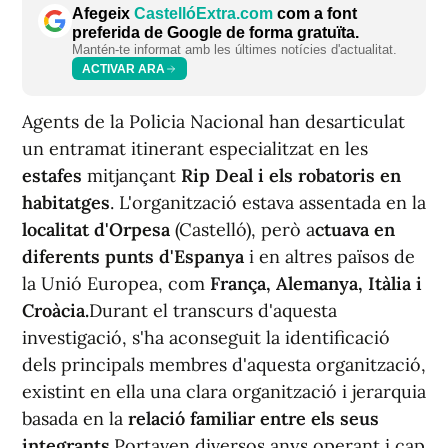
Afegeix
CastellóExtra.com
com a font
preferida de Google de forma gratuïta.
Mantén-te informat amb les últimes notícies d'actualitat.
ACTIVAR ARA
Agents de la Policia Nacional han desarticulat
un entramat itinerant especialitzat en les
estafes
mitjançant
Rip Deal i els robatoris en
habitatges
. L'organització estava assentada en la
localitat d'Orpesa
(Castelló), però a
ctuava en
diferents punts d'Espanya
i en altres països de
la Unió Europea, com
França, Alemanya, Itàlia i
Croàcia.
Durant el transcurs d'aquesta
investigació, s'ha aconseguit la identificació
dels principals membres d'aquesta organització,
existint en ella una clara organització i jerarquia
basada en la
relació familiar entre els seus
integrants.
Portaven diversos anys operant i cap