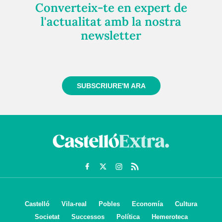
Converteix-te en expert de
l'actualitat amb la nostra
newsletter
Registra't gratuïtament i et mantindrem informat
sempre de tot el que passa a prop teu
SUBSCRIURE'M ARA
Castelló
Vila-real
Pobles
Economía
Cultura
Societat
Successos
Política
Hemeroteca