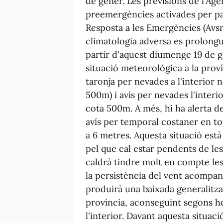
de gener. Les previsions de l'Agè
preemergències activades per par
Resposta a les Emergències (Avsr
climatologia adversa es prolongu
partir d'aquest diumenge 19 de
situació meteorològica a la prov
taronja per nevades a l'interior
500m) i avís per nevades l'interi
cota 500m. A més, hi ha alerta de
avís per temporal costaner en tot
a 6 metres. Aquesta situació està
pel que cal estar pendents de les
caldrà tindre molt en compte les
la persistència del vent acompanya
produirà una baixada generalitza
província, aconseguint segons ho
l'interior. Davant aquesta situac