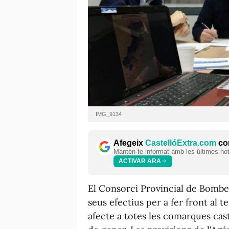
IMG_9134
Afegeix
CastellóExtra.com
com
Mantén-te informat amb les últimes notí
ACTIVAR ARA
El Consorci Provincial de Bomber
seus efectius per a fer front al 
afecte a totes les comarques cas