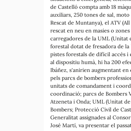
de Castelló compta amb 18 màquin
auxiliars, 250 tones de sal, mot
Rescat de Muntanya), el ATV (All
rescat en neu en masies o zones a
carregadores de la UML (Unitat d
forestal dotat de fresadora de la
pistes forestals de difícil accés 
al dispositiu humà, hi ha 200 efe
Ibáñez, s'anirien augmentant en 
pels parcs de bombers profession
unitats de comandament i coordi
coordinació; parcs de Bombers Vo
Atzeneta i Onda; UML (Unitat de 
Bombers; Protecció Civil de Cast
Generalitat assignades al Consor
José Martí, va presentar el pass