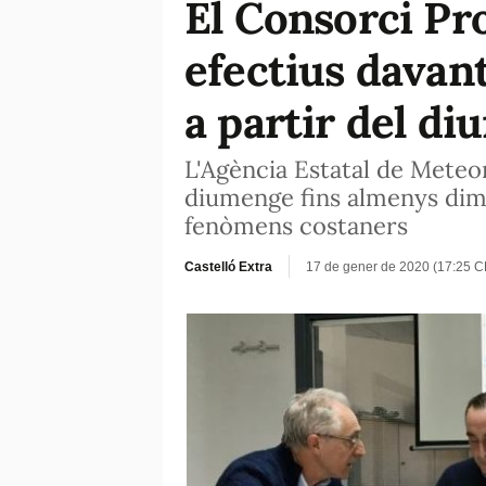
El Consorci Pro
efectius davant
a partir del di
L'Agència Estatal de Meteo
diumenge fins almenys dima
fenòmens costaners
Castelló Extra
17 de gener de 2020 (17:25 C