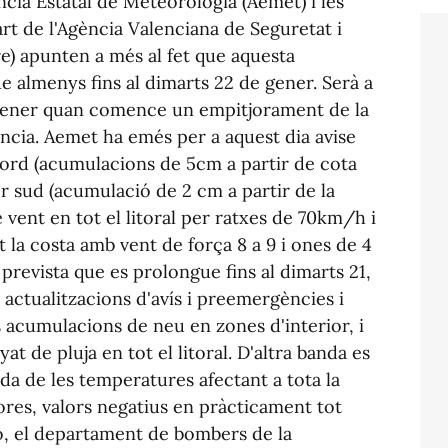
ncia Estatal de Meteorologia (Aemet) i les
t de l'Agència Valenciana de Seguretat i
e) apunten a més al fet que aquesta
e almenys fins al dimarts 22 de gener. Serà a
 gener quan comence un empitjorament de la
íncia. Aemet ha emés per a aquest dia avise
 nord (acumulacions de 5cm a partir de cota
or sud (acumulació de 2 cm a partir de la
 vent en tot el litoral per ratxes de 70km/h i
 la costa amb vent de força 8 a 9 i ones de 4
 prevista que es prolongue fins al dimarts 21,
 actualitzacions d'avís i preemergències i
 acumulacions de neu en zones d'interior, i
t de pluja en tot el litoral. D'altra banda es
da de les temperatures afectant a tota la
res, valors negatius en pràcticament tot
ió, el departament de bombers de la