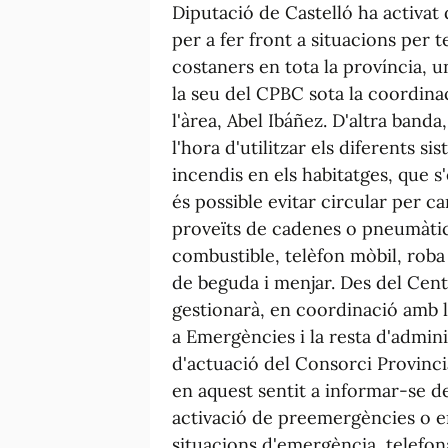
Diputació de Castelló ha activat
per a fer front a situacions per
costaners en tota la província, u
la seu del CPBC sota la coordina
l'àrea, Abel Ibáñez. D'altra banda
l'hora d'utilitzar els diferents s
incendis en els habitatges, que s
és possible evitar circular per c
proveïts de cadenes o pneumàtics
combustible, telèfon mòbil, roba 
de beguda i menjar. Des del Cen
gestionarà, en coordinació amb l
a Emergències i la resta d'admini
d'actuació del Consorci Provinci
en aquest sentit a informar-se d
activació de preemergències o e
situacions d'emergència, telefon