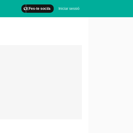
Fes-te soci/a
Iniciar sessió