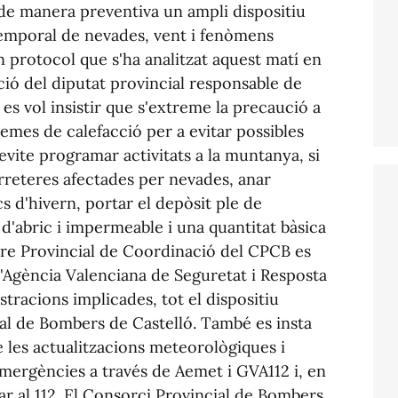
 de manera preventiva un ampli dispositiu
 temporal de nevades, vent i fenòmens
n protocol que s'ha analitzat aquest matí en
ció del diputat provincial responsable de
, es vol insistir que s'extreme la precaució a
istemes de calefacció per a evitar possibles
'evite programar activitats a la muntanya, si
arreteres afectades per nevades, anar
 d'hivern, portar el depòsit ple de
d'abric i impermeable i una quantitat bàsica
tre Provincial de Coordinació del CPCB es
'Agència Valenciana de Seguretat i Resposta
stracions implicades, tot el dispositiu
al de Bombers de Castelló. També es insta
e les actualitzacions meteorològiques i
mergències a través de Aemet i GVA112 i, en
ar al 112. El Consorci Provincial de Bombers