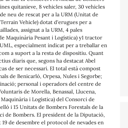
es quitanieve, 8 vehicles saler, 30 vehicles
o de neu de rescat per a la URM (Unitat de
 Terrain Vehicle) dotat d'erugues per a
ïllades, assignat a la URM, 4 pales
e Maquinària Pesant i Logística) y1 tractor
 UML, especialment indicat per a treballar en
i com a suport a la resta de dispositiu. Quant
ctius diaris que, segons ha destacat Abel
cas de ser necessari. El total està compost
als de Benicarló, Orpesa, Nules i Segorbe;
nació; personal i operadors del centre de
luntaris de Morella, Benassal, Llucena,
Maquinària i Logística) del Consorci de
elló i 15 Unitats de Bombers Forestals de la
ci de Bombers. El president de la Diputació,
at 19 de desembre el protocol de nevades en