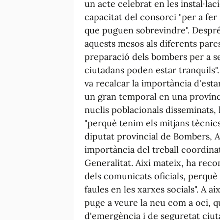
un acte celebrat en les instal·la
capacitat del consorci "per a fer
que puguen sobrevindre". Després
aquests mesos als diferents parcs,
preparació dels bombers per a ser
ciutadans poden estar tranquils"
va recalcar la importància d'est
un gran temporal en una provínc
nuclis poblacionals disseminats, l
"perquè tenim els mitjans tècnics
diputat provincial de Bombers, Ab
importància del treball coordinat
Generalitat. Així mateix, ha rec
dels comunicats oficials, perqu
faules en les xarxes socials". A a
puge a veure la neu com a oci, qu
d'emergència i de seguretat ciut