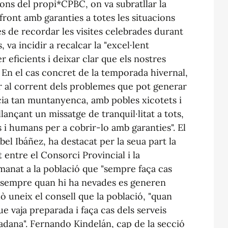
cions del propi*CPBC, on va subratllar la
 front amb garanties a totes les situacions
 de recordar les visites celebrades durant
 va incidir a recalcar la "excel·lent
 eficients i deixar clar que els nostres
. En el cas concret de la temporada hivernal,
ar al corrent dels problemes que pot generar
ia tan muntanyenca, amb pobles xicotets i
lançant un missatge de tranquil·litat a tots,
 i humans per a cobrir-lo amb garanties". El
el Ibáñez, ha destacat per la seua part la
 entre el Consorci Provincial i la
omanat a la població que "sempre faça cas
è sempre quan hi ha nevades es generen
ixò uneix el consell que la població, "quan
e vaja preparada i faça cas dels serveis
adana". Fernando Kindelán, cap de la secció