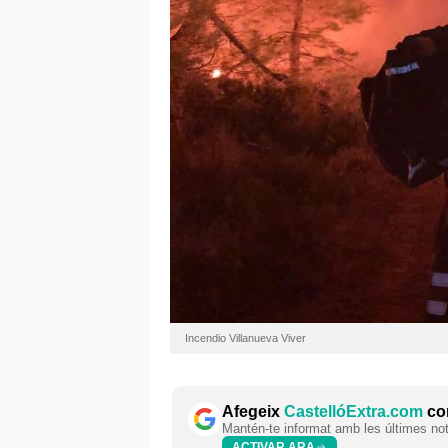
Incendio Villanueva Viver
Afegeix
CastellóExtra.com
com
Mantén-te informat amb les últimes notí
ACTIVAR ARA