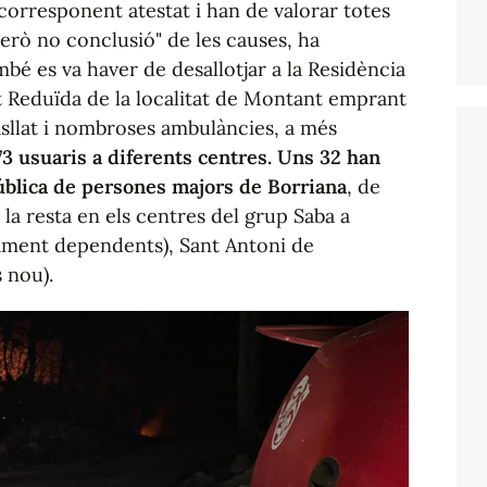
 corresponent atestat i han de valorar totes
però no conclusió" de les causes, ha
bé es va haver de desallotjar a la Residència
t Reduïda de la localitat de Montant emprant
asllat i nombroses ambulàncies, a més
73 usuaris a diferents centres. Uns 32 han
pública de persones majors de Borriana
, de
i la resta en els centres del grup Saba a
tament dependents), Sant Antoni de
s nou).