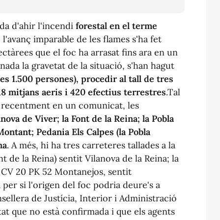
da d'ahir l'incendi
forestal en el terme
,
l'avanç imparable de les flames s'ha fet
ctàrees que el foc ha arrasat fins ara en un
ada la gravetat de la situació, s'han hagut
es 1.500 persones), procedir al tall de tres
18 mitjans aeris i 420 efectius terrestres
.Tal
l recentment en un comunicat, les
nova de Viver; la Font de la Reina; la Pobla
ontant; Pedania Els Calpes (la Pobla
na
. A més, hi ha tres carreteres tallades a la
nt de la Reina) sentit Vilanova de la Reina; la
la CV 20 PK 52 Montanejos, sentit
er si l'origen del foc podria deure's a
sellera de Justícia, Interior i Administració
tat que no està confirmada i que els agents