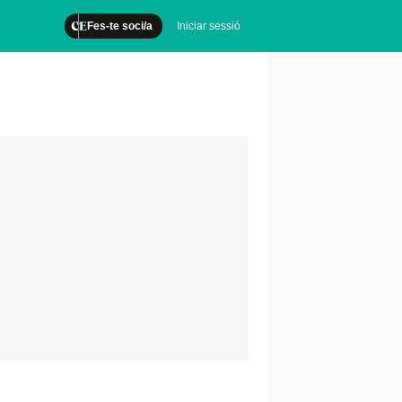
Fes-te soci/a
Iniciar sessió