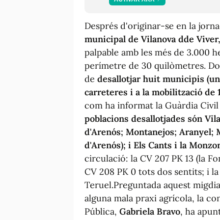
Després d'originar-se en la jorna
municipal de Vilanova dde Viver
palpable amb les més de 3.000 he
perímetre de 30 quilòmetres. Don
de
desallotjar huit municipis (un
carreteres i a la mobilització de 
com ha informat la Guàrdia Civi
poblacions desallotjades són Vila
d'Arenós; Montanejos; Aranyel; M
d'Arenós); i Els Cants i la Monzo
circulació: la CV 207 PK 13 (la Fo
CV 208 PK 0 tots dos sentits; i 
Teruel.Preguntada aquest migdia p
alguna mala praxi agrícola, la con
Pública,
Gabriela Bravo
, ha apun