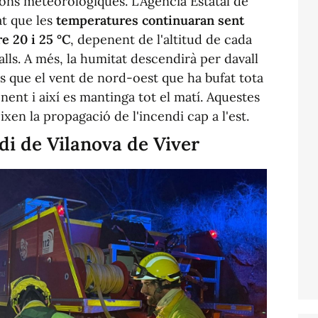
ons meteorològiques. L'Agència Estatal de
t que les
temperatures continuaran sent
re 20 i 25 °C
, depenent de l'altitud de cada
alls. A més, la humitat descendirà per davall
és que el vent de nord-oest que ha bufat tota
ponent i així es mantinga tot el matí. Aquestes
ixen la propagació de l'incendi cap a l'est.
di de Vilanova de Viver