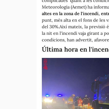
complicades quant a les condici
Meteorologia (Aemet) ha informa
altes en la zona de l'incendi, ent
punt, més alta en el fons de les v
del 30%.Així mateix, la previsió 
la nit en l'incendi vaja girant a 
condicions, han advertit, afavore
Última hora en l'incen