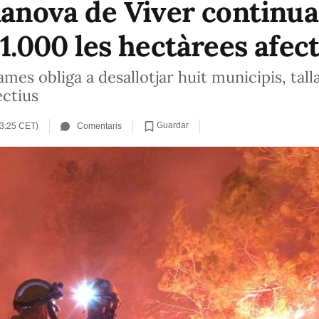
ilanova de Viver continua
 1.000 les hectàrees afec
ames obliga a desallotjar huit municipis, tall
ectius
Guardar
13:25 CET)
Comentaris