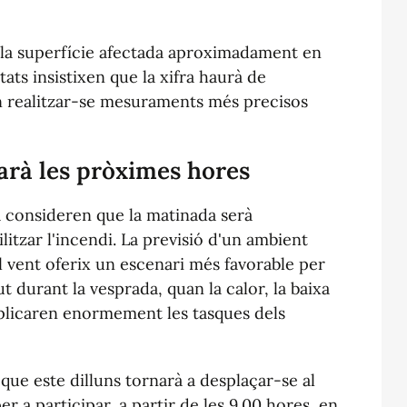
 la superfície afectada aproximadament en
itats insistixen que la xifra haurà de
 realitzar-se mesuraments més precisos
rà les pròximes hores
a consideren que la matinada serà
litzar l'incendi. La previsió d'un ambient
 vent oferix un escenari més favorable per
cut durant la vesprada, quan la calor, la baixa
mplicaren enormement les tasques dels
que este dilluns tornarà a desplaçar-se al
a participar, a partir de les 9.00 hores, en