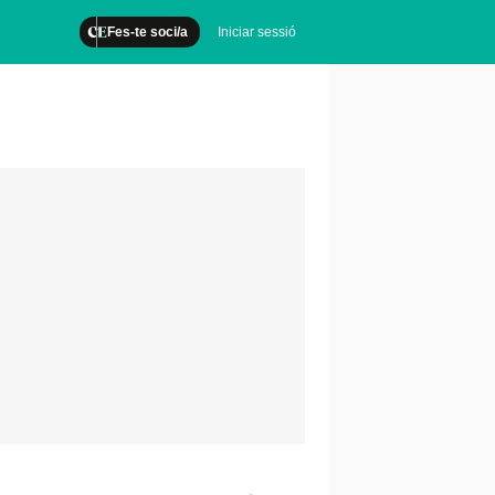
Fes-te soci/a
Iniciar sessió