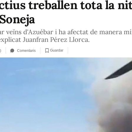
tius treballen tota la nit
 Soneja
tjar veïns d'Azuébar i ha afectat de manera m
xplicat Juanfran Pérez Llorca.
Guardar
)
Comentaris