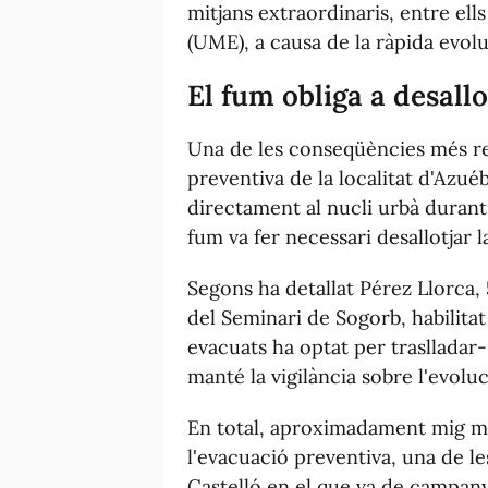
mitjans extraordinaris, entre ell
(UME), a causa de la ràpida evoluc
El fum obliga a desall
Una de les conseqüències més rel
preventiva de la localitat d'Azué
directament al nucli urbà durant
fum va fer necessari desallotjar l
Segons ha detallat Pérez Llorca, 5
del Seminari de Sogorb, habilitat
evacuats ha optat per traslladar
manté la vigilància sobre l'evoluc
En total, aproximadament mig mi
l'evacuació preventiva, una de le
Castelló en el que va de campanya