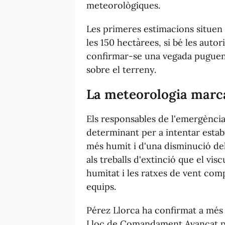
meteorològiques.
Les primeres estimacions situen
les 150 hectàrees, si bé les autor
confirmar-se una vegada puguen
sobre el terreny.
La meteorologia marca
Els responsables de l'emergènci
determinant per a intentar estabi
més humit i d'una disminució del
als treballs d'extinció que el vis
humitat i les ratxes de vent co
equips.
Pérez Llorca ha confirmat a més 
Lloc de Comandament Avançat per 