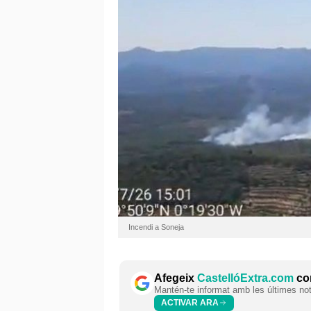
Incendi a Soneja
Afegeix
CastellóExtra.com
com
Mantén-te informat amb les últimes notí
ACTIVAR ARA