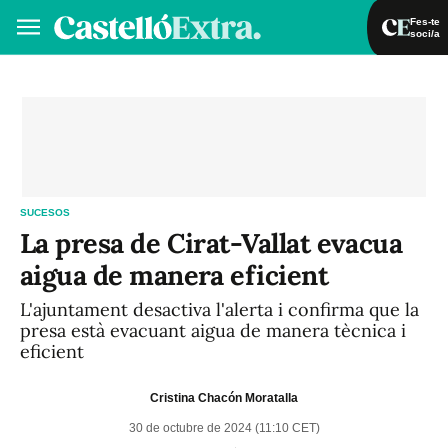
Fes-te
soci/a
Fes-te soci/a
Iniciar sessió
VA
ES
SUCESOS
La presa de Cirat-Vallat evacua
aigua de manera eficient
L'ajuntament desactiva l'alerta i confirma que la
presa està evacuant aigua de manera tècnica i
eficient
Cristina Chacón Moratalla
30 de octubre de 2024 (11:10 CET)