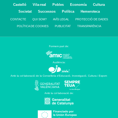
Castelló
Vila-real
Pobles
Economía
Cultura
Societat
Successos
Política
Hemeroteca
CONTACTE
QUI SOM?
AVÍS LEGAL
PROTECCIÓ DE DADES
POLÍTICA DE COOKIES
PUBLICITAT
TRANSPARÈNCIA
Formem part de:
Audiència:
Amb la col·laboració de la Conselleria d’Educació, Investigació, Cultura i Esport:
Amb la col·laboració de: