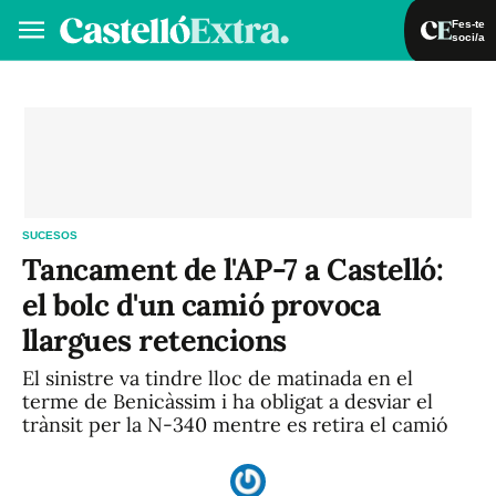
Fes-te
soci/a
Fes-te soci/a
Iniciar sessió
VA
ES
SUCESOS
Tancament de l'AP-7 a Castelló:
el bolc d'un camió provoca
llargues retencions
El sinistre va tindre lloc de matinada en el
terme de Benicàssim i ha obligat a desviar el
trànsit per la N-340 mentre es retira el camió