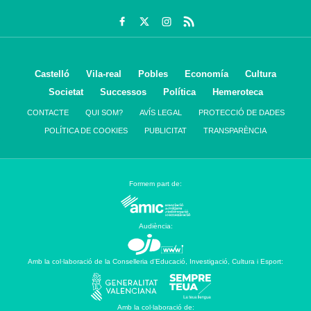
Castelló
Vila-real
Pobles
Economía
Cultura
Societat
Successos
Política
Hemeroteca
CONTACTE
QUI SOM?
AVÍS LEGAL
PROTECCIÓ DE DADES
POLÍTICA DE COOKIES
PUBLICITAT
TRANSPARÈNCIA
Formem part de:
Audiència:
Amb la col·laboració de la Conselleria d’Educació, Investigació, Cultura i Esport:
Amb la col·laboració de: