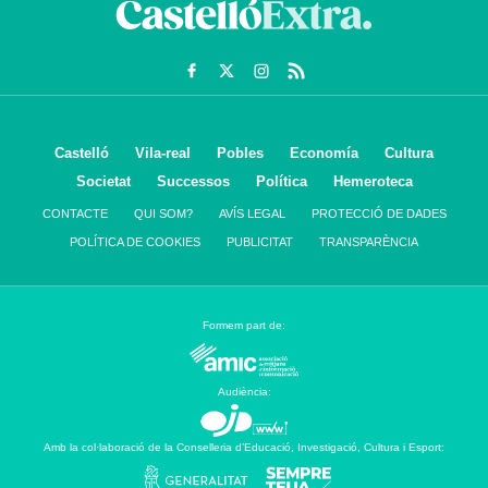
Castelló
Vila-real
Pobles
Economía
Cultura
Societat
Successos
Política
Hemeroteca
CONTACTE
QUI SOM?
AVÍS LEGAL
PROTECCIÓ DE DADES
POLÍTICA DE COOKIES
PUBLICITAT
TRANSPARÈNCIA
Formem part de:
Audiència:
Amb la col·laboració de la Conselleria d’Educació, Investigació, Cultura i Esport: