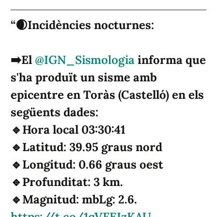
🌒Incidències nocturnes:
➡️El
@IGN_Sismologia
informa que
s'ha produït un sisme amb
epicentre en Toràs (Castelló) en els
següents dades:
🔹Hora local 03:30:41
🔹Latitud: 39.95 graus nord
🔹Longitud: 0.66 graus oest
🔹Profunditat: 3 km.
🔹Magnitud: mbLg: 2.6.
https://t.co/1qVFEIzKAU