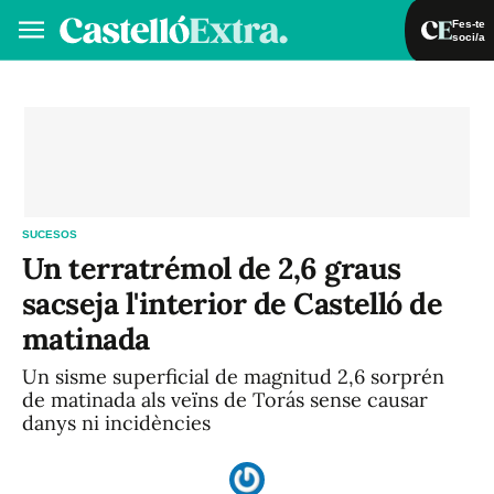
Fes-te
soci/a
Fes-te soci/a
Iniciar sessió
VA
ES
SUCESOS
Un terratrémol de 2,6 graus
sacseja l'interior de Castelló de
matinada
Un sisme superficial de magnitud 2,6 sorprén
de matinada als veïns de Torás sense causar
danys ni incidències