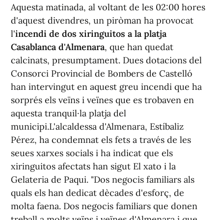
Aquesta matinada, al voltant de les 02:00 hores
d'aquest divendres, un piròman ha provocat
l'
incendi de dos xiringuitos a la platja
Casablanca d'Almenara
, que han quedat
calcinats, presumptament. Dues dotacions del
Consorci Provincial de Bombers de Castelló
han intervingut en aquest greu incendi que ha
sorprés els veïns i veïnes que es trobaven en
aquesta tranquil·la platja del
municipi.L'alcaldessa d'Almenara, Estíbaliz
Pérez, ha condemnat els fets a través de les
seues xarxes socials i ha indicat que els
xiringuitos afectats han sigut El xato i la
Gelateria de Paqui. "Dos negocis familiars als
quals els han dedicat dècades d'esforç, de
molta faena. Dos negocis familiars que donen
treball a molts veïns i veïnes d'Almenara i que