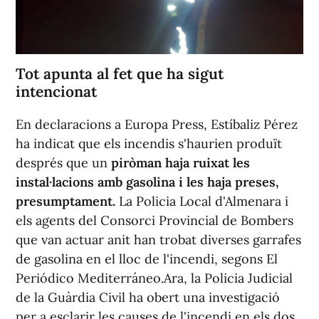
Tot apunta al fet que ha sigut
intencionat
En declaracions a Europa Press, Estíbaliz Pérez
ha indicat que els incendis s'haurien produït
després que un
piròman haja ruixat les
instal·lacions amb gasolina i les haja preses,
presumptament.
La Policia Local d'Almenara i
els agents del Consorci Provincial de Bombers
que van actuar anit han trobat diverses garrafes
de gasolina en el lloc de l'incendi, segons El
Periódico Mediterráneo.Ara, la Policia Judicial
de la Guàrdia Civil ha obert una investigació
per a esclarir les causes de l'incendi en els dos