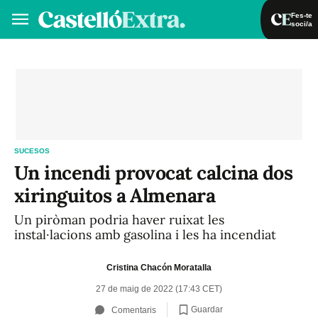
Fes-te
soci/a
Fes-te soci/a
Iniciar sessió
VA
ES
SUCESOS
Un incendi provocat calcina dos
xiringuitos a Almenara
Un piròman podria haver ruixat les
instal·lacions amb gasolina i les ha incendiat
Cristina Chacón Moratalla
27 de maig de 2022 (17:43 CET)
Guardar
Comentaris