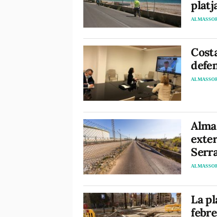
platj
ALMASSO
Costa
defen
ALMASSO
Alma
exter
Serra
ALMASSO
La pl
febre