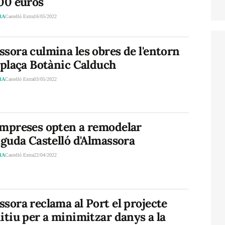
000 euros
RA
Castelló Extra
16/05/2022
sora culmina les obres de l'entorn
 plaça Botànic Calduch
RA
Castelló Extra
03/05/2022
empreses opten a remodelar
nguda Castelló d'Almassora
RA
Castelló Extra
22/04/2022
sora reclama al Port el projecte
itiu per a minimitzar danys a la