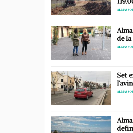
119.
ALMASSO
Almas
de la
ALMASSO
Set 
l'avi
ALMASSO
Almas
defin