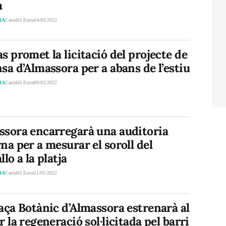
a
RA
Castelló Extra
14/03/2022
s promet la licitació del projecte de
sa d’Almassora per a abans de l’estiu
RA
Castelló Extra
09/03/2022
ssora encarregarà una auditoria
na per a mesurar el soroll del
llo a la platja
RA
Castelló Extra
11/01/2022
aça Botànic d’Almassora estrenarà al
r la regeneració sol·licitada pel barri