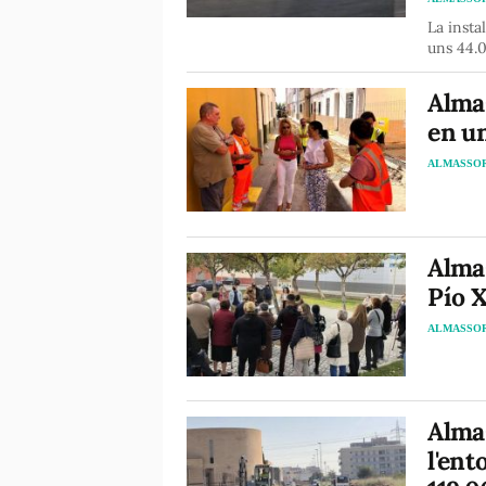
La insta
uns 44.
Almas
en un
ALMASSO
Almas
Pío X
ALMASSO
Almas
l'ent