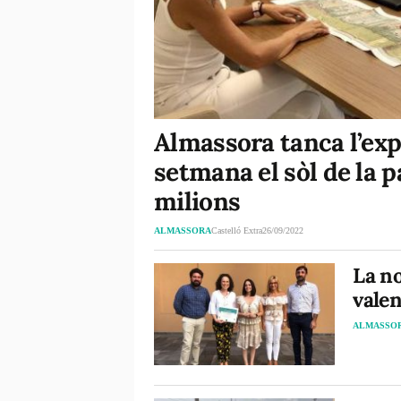
Almassora tanca l’ex
setmana el sòl de la pa
milions
ALMASSORA
Castelló Extra
26/09/2022
La no
valen
ALMASSO