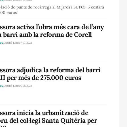
l·lació de punts de recàrrega al Mijares i SUPOI-5 costarà
000 euros
sora activa l’obra més cara de l’any
 barri amb la reforma de Corell
RA
Castelló Extra
07/07/2022
sora adjudica la reforma del barri
II per més de 275.000 euros
RA
Castelló Extra
06/06/2022
sora inicia la urbanització de
orn del col·legi Santa Quitèria per