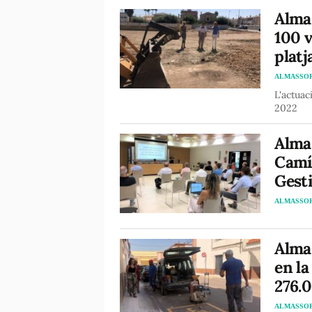
Almas
100 v
platj
ALMASSO
L'actuac
2022
Almas
Camí 
Gest
ALMASSO
Almas
en la
276.
ALMASSO