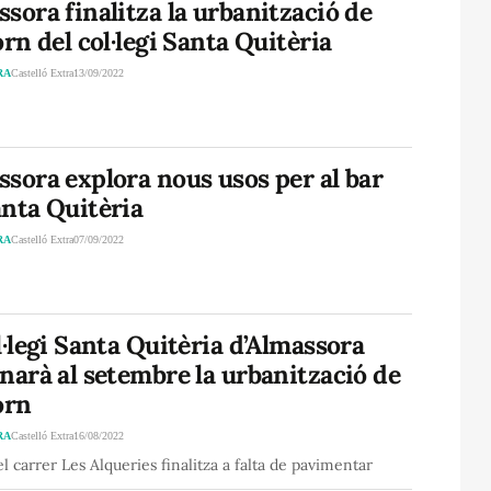
sora finalitza la urbanització de
orn del col·legi Santa Quitèria
RA
Castelló Extra
13/09/2022
sora explora nous usos per al bar
anta Quitèria
RA
Castelló Extra
07/09/2022
l·legi Santa Quitèria d’Almassora
narà al setembre la urbanització de
orn
RA
Castelló Extra
16/08/2022
el carrer Les Alqueries finalitza a falta de pavimentar