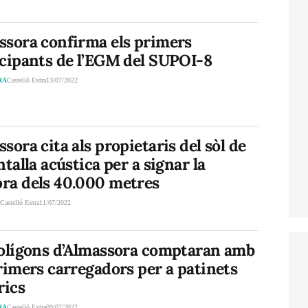
ssora confirma els primers
icipants de l’EGM del SUPOI-8
RA
Castelló Extra
13/07/2022
sora cita als propietaris del sòl de
ntalla acústica per a signar la
ra dels 40.000 metres
A
Castelló Extra
11/07/2022
polígons d’Almassora comptaran amb
rimers carregadors per a patinets
rics
RA
Castelló Extra
09/07/2022