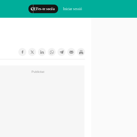
Fes-te soci/a
Iniciar sessió