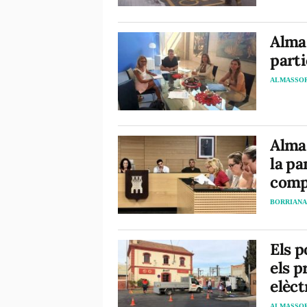
Alma
part
ALMASSO
Almas
la pa
comp
BORRIAN
Els 
els p
elèct
ALMASSO