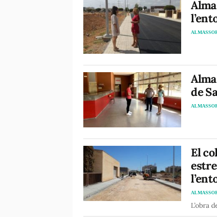
Almas
l’ent
ALMASSO
Almas
de S
ALMASSO
El co
estre
l’ent
ALMASSO
L’obra d